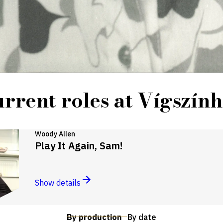
rrent roles at Vígszín
Woody Allen
Play It Again, Sam!
Show details
By production
By date