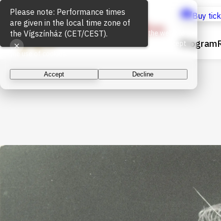
Cookie Usage
Buy tic
We use cookies for the proper functioning of the website
Program
and to measure website traffic. By continuing, you accept
the use of cookies.
Accept
Decline