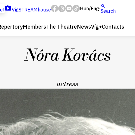
Hun
Eng
/
ket
VígSTREAMhouse
Search
Repertory
Members
The Theatre
News
Víg+
Contacts
Nóra Kovács
actress