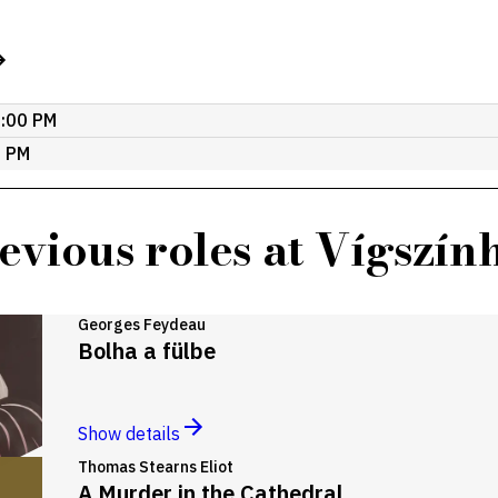
7:00 PM
0 PM
evious roles at Vígszín
Georges Feydeau
Bolha a fülbe
Show details
Thomas Stearns Eliot
A Murder in the Cathedral