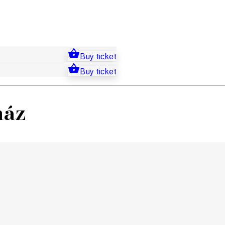
Buy ticket
Buy ticket
ház