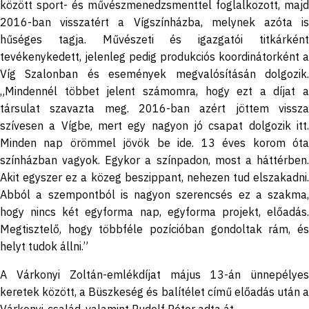
között sport- és művészmenedzsmenttel foglalkozott, majd
2016-ban visszatért a Vígszínházba, melynek azóta is
hűséges tagja. Művészeti és igazgatói titkárként
tevékenykedett, jelenleg pedig produkciós koordinátorként a
Víg Szalonban és események megvalósításán dolgozik.
„Mindennél többet jelent számomra, hogy ezt a díjat a
társulat szavazta meg. 2016-ban azért jöttem vissza
szívesen a Vígbe, mert egy nagyon jó csapat dolgozik itt.
Minden nap örömmel jövök be ide. 13 éves korom óta
színházban vagyok. Egykor a színpadon, most a háttérben.
Akit egyszer ez a közeg beszippant, nehezen tud elszakadni.
Abból a szempontból is nagyon szerencsés ez a szakma,
hogy nincs két egyforma nap, egyforma projekt, előadás.
Megtisztelő, hogy többféle pozícióban gondoltak rám, és
helyt tudok állni.”
A Várkonyi Zoltán-emlékdíjat május 13-án ünnepélyes
keretek között, a Büszkeség és balítélet című előadás után a
Várkonyi-család, valamint Rudolf Péter adta át.