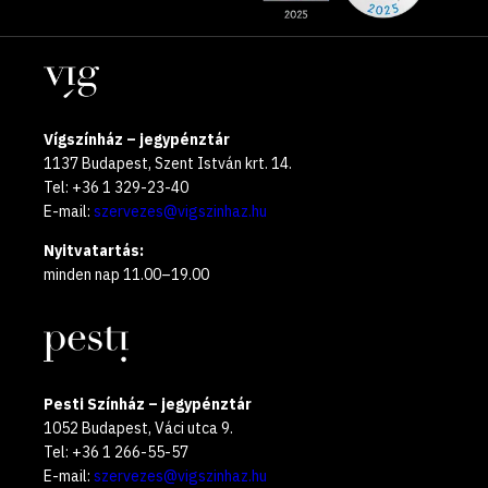
the
oldalak
year
Helyszínek
2025
Vígszínház – jegypénztár
1137 Budapest, Szent István krt. 14.
Tel: +36 1 329-23-40
E-mail:
szervezes@vigszinhaz.hu
Nyitvatartás:
minden nap 11.00–19.00
Pesti Színház – jegypénztár
1052 Budapest, Váci utca 9.
Tel: +36 1 266-55-57
E-mail:
szervezes@vigszinhaz.hu