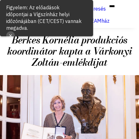
Hun
Eng
/
Figyelem: Az előadások
Keresés
időpontjai a Vígszínház helyi
Jegyvásárlás
VígSTREAMház
időzónájában (CET/CEST) vannak
megadva.
Berkes Kornélia produkciós
koordinátor kapta a Várkonyi
Zoltán-emlékdíjat
2026. május 14.