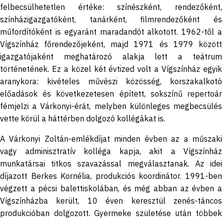
felbecsülhetetlen értéke: színészként, rendezőként,
színházigazgatóként, tanárként, filmrendezőként és
műfordítóként is egyaránt maradandót alkotott. 1962-től a
Vígszínház főrendezőjeként, majd 1971 és 1979 között
igazgatójaként meghatározó alakja lett a teátrum
történetének. Ez a közel két évtized volt a Vígszínház egyik
aranykora: kivételes művészi közösség, korszakalkotó
előadások és következetesen épített, sokszínű repertoár
fémjelzi a Várkonyi-érát, melyben különleges megbecsülés
vette körül a háttérben dolgozó kollégákat is.
A Várkonyi Zoltán-emlékdíjat minden évben az a műszaki
vagy adminisztratív kolléga kapja, akit a Vígszínház
munkatársai titkos szavazással megválasztanak. Az idei
díjazott Berkes Kornélia, produkciós koordinátor. 1991-ben
végzett a pécsi balettiskolában, és még abban az évben a
Vígszínházba került, 10 éven keresztül zenés-táncos
produkcióban dolgozott. Gyermeke születése után többek