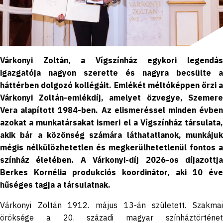
Várkonyi Zoltán, a Vígszínház egykori legendás
igazgatója nagyon szerette és nagyra becsülte a
háttérben dolgozó kollégáit. Emlékét méltóképpen őrzi a
Várkonyi Zoltán-emlékdíj, amelyet özvegye, Szemere
Vera alapított 1984-ben. Az elismeréssel minden évben
azokat a munkatársakat ismeri el a Vígszínház társulata,
akik bár a közönség számára láthatatlanok, munkájuk
mégis nélkülözhetetlen és megkerülhetetlenül fontos a
színház életében. A Várkonyi-díj 2026-os díjazottja
Berkes Kornélia produkciós koordinátor, aki 10 éve
hűséges tagja a társulatnak.
Várkonyi Zoltán 1912. május 13-án született. Szakmai
öröksége a 20. századi magyar színháztörténet