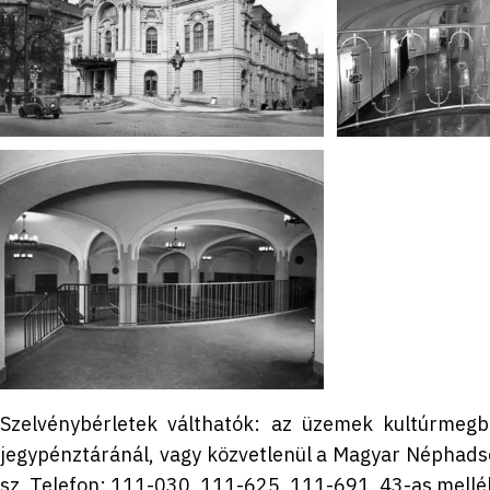
Szelvénybérletek válthatók: az üzemek kultúrmegbíz
jegypénztáránál, vagy közvetlenül a Magyar Néphadse
sz. Telefon: 111-030, 111-625, 111-691, 43-as melléká