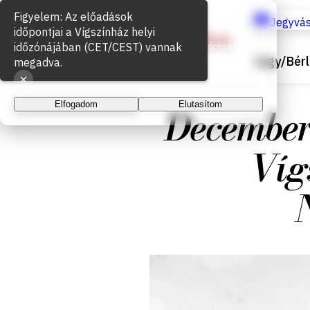
Sütik használata
Jegyvás
Az oldal működéséhez és a látogatottság méréséhez
Jegy/Bérl
sütiket használunk. A folytatással elfogadja a sütik
használatát.
Elfogadom
Elutasítom
December
Víg