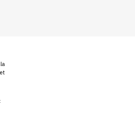
la
et
t