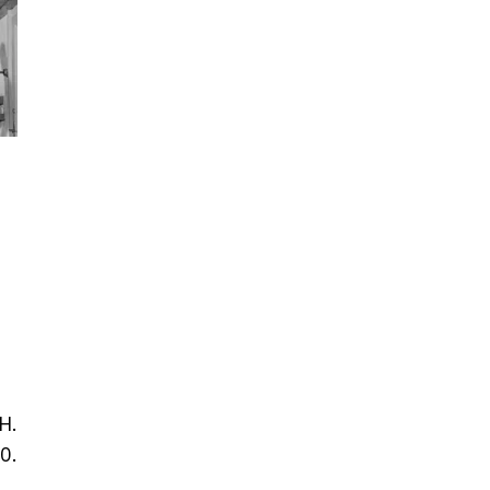
H.
0.