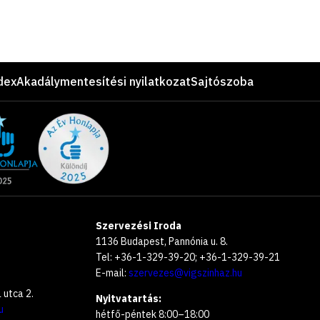
dex
Akadálymentesítési nyilatkozat
Sajtószoba
Szervezési Iroda
1136 Budapest, Pannónia u. 8.
Tel: +36-1-329-39-20; +36-1-329-39-21
E-mail:
szervezes@vigszinhaz.hu
utca 2.
Nyitvatartás:
u
hétfő-péntek 8:00–18:00