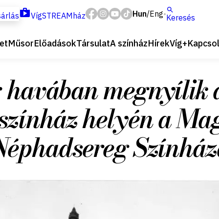
Hun
Eng
/
árlás
VígSTREAMház
Keresés
et
Műsor
Előadások
Társulat
A színház
Hírek
Víg+
Kapcsol
 havában megnyílik a
színház helyén a Ma
Néphadsereg Színház
1951. november 2.