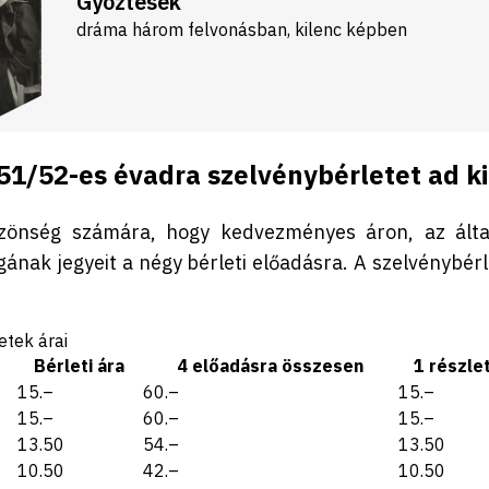
Győztesek
dráma három felvonásban, kilenc képben
1/52-es évadra szelvénybérletet ad ki
özönség számára, hogy kedvezményes áron, az álta
nak jegyeit a négy bérleti előadásra. A szelvénybérl
etek árai
Bérleti ára
4 előadásra összesen
1 részle
15.–
60.–
15.–
15.–
60.–
15.–
13.50
54.–
13.50
10.50
42.–
10.50