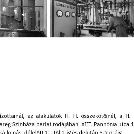
ottainál, az alakulatok H. H. összekötőinél, a H. 
reg Színháza bérletirodájában, XIII. Pannónia utca 1
llomás, délelőtt 11-től 1-ig és délután 5-7 óráig.