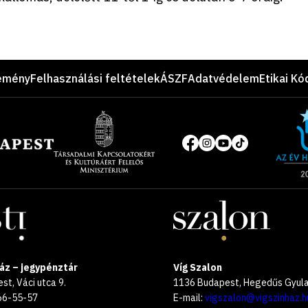
emény
Felhasználási feltételek
ÁSZF
Adatvédelem
Etikai Kó
Site
of
Közösségi
the
média
year
oldalak
2025
áz – jegypénztár
Víg Szalon
t, Váci utca 9.
1136 Budapest, Hegedűs Gyula 
266-55-57
E-mail:
vigszalon@vigszinhaz.h