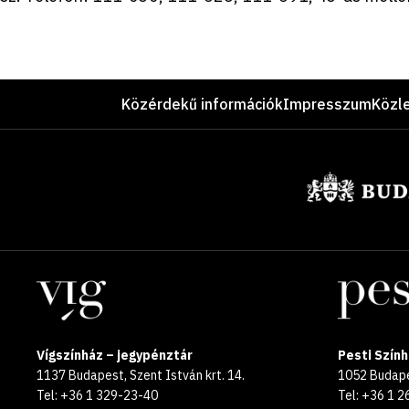
Lábléc
Közérdekű információk
Impresszum
Közl
Támogatók
Helyszínek
Vígszínház – jegypénztár
Pesti Szính
1137 Budapest, Szent István krt. 14.
1052 Budapes
Tel: +36 1 329-23-40
Tel: +36 1 