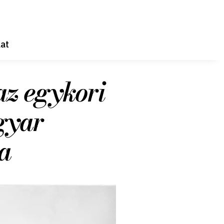
at
z egykori
gyar
a