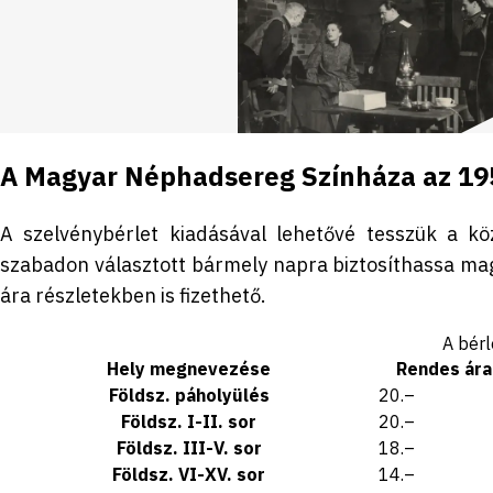
A Magyar Néphadsereg Színháza az 195
A szelvénybérlet kiadásával lehetővé tesszük a k
szabadon választott bármely napra biztosíthassa magá
ára részletekben is fizethető.
A bérl
Hely megnevezése
Rendes ára
Földsz. páholyülés
20.–
Földsz. I-II. sor
20.–
Földsz. III-V. sor
18.–
Földsz. VI-XV. sor
14.–