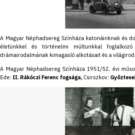
A Magyar Néphadsereg Színháza katonáinknak és do
életünkkel és történelmi múltunkkal foglalkoz
drámairodalmának kimagasló alkotásait és a világirod
A Magyar Néphadsereg Színháza 1951/52. évi műsort
Ede:
II. Rákóczi Ferenc fogsága,
Csirszkov:
Győztese