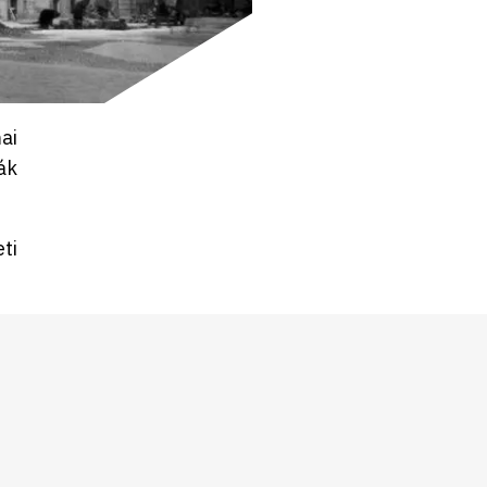
ai
ák
ti