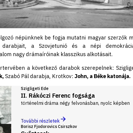
lgozó népünknek be fogja mutatni magyar szerzők m
ó darabjait, a Szovjetunió és a népi demokráci
alom nagy drámaíróinak klasszikus alkotásait.
ervében a következő darabok szerepelnek: Sziglige
k,
Szabó Pál darabja, Krotkov:
John, a Béke katonája.
Szigligeti Ede
II. Rákóczi Ferenc fogsága
történelmi dráma négy felvonásban, nyolc képben
További részletek
Borisz Fjodorovics Csirszkov