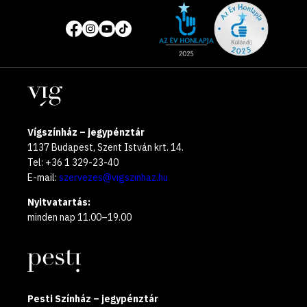
Site
Közösségi
of
média
the
oldalak
year
Helyszínek
2025
Vígszínház – jegypénztár
1137 Budapest, Szent István krt. 14.
Tel: +36 1 329-23-40
E-mail:
szervezes@vigszinhaz.hu
Nyitvatartás:
minden nap 11.00–19.00
Pesti Színház – jegypénztár