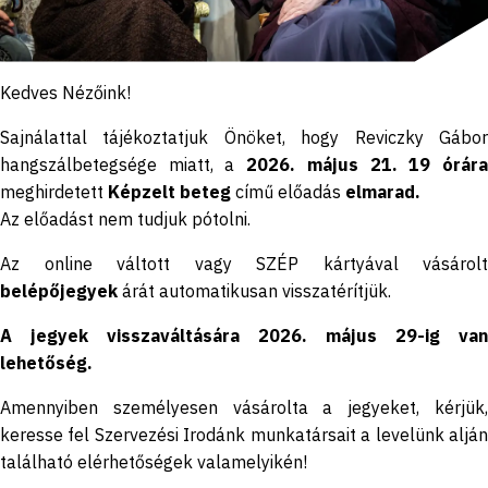
Kedves Nézőink!
Sajnálattal tájékoztatjuk Önöket, hogy Reviczky Gábor
hangszálbetegsége miatt, a
2026. május 21. 19 órár
meghirdetett
Képzelt beteg
című előadás
elmarad.
Az előadást nem tudjuk pótolni.
Az online váltott vagy SZÉP kártyával vásárolt
belépőjegyek
árát automatikusan visszatérítjük.
A jegyek visszaváltására 2026. május 29-ig van
lehetőség.
Amennyiben személyesen vásárolta a jegyeket, kérjük,
keresse fel Szervezési Irodánk munkatársait a levelünk alján
található elérhetőségek valamelyikén!