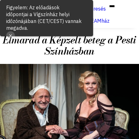
Hun
Eng
/
Figyelem: Az előadások
Keresés
időpontjai a Vígszínház helyi
Jegyvásárlás
VígSTREAMház
időzónájában (CET/CEST) vannak
megadva.
Elmarad a Képzelt beteg a Pesti
Színházban
2026. május 15.