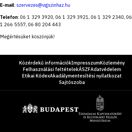
E-mail
:
szervezes@vigszinhaz.hu
Telefon
: 06 1 329 3920, 06 1 329 3921, 06 1 329 2340, 06
1 266 5557, 06 80 204 443
Megértésüket köszönjük!
Lábléc
Közérdekű információk
Impresszum
Közlemény
Felhasználási feltételek
ÁSZF
Adatvédelem
Etikai Kódex
Akadálymentesítési nyilatkozat
Sajtószoba
Támogatók