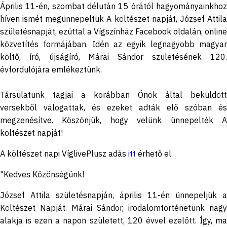
Április 11-én, szombat délután 15 órától hagyományainkhoz
híven ismét megünnepeltük A költészet napját, József Attila
születésnapját, ezúttal a Vígszínház Facebook oldalán, online
közvetítés formájában. Idén az egyik legnagyobb magyar
költő, író, újságíró, Márai Sándor születésének 120.
évfordulójára emlékeztünk.
Társulatunk tagjai a korábban Önök által beküldött
versekből válogattak, és ezeket adták elő szóban és
megzenésítve. Köszönjük, hogy velünk ünnepelték A
költészet napját!
A költészet napi VíglivePlusz adás
itt
érhető el.
"Kedves Közönségünk!
József Attila születésnapján, április 11-én ünnepeljük a
Költészet Napját. Márai Sándor, irodalomtörténetünk nagy
alakja is ezen a napon született, 120 évvel ezelőtt. Így, ma