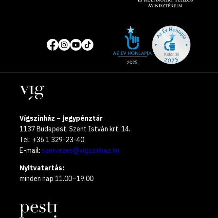
Site
Közösségi
of
média
the
oldalak
year
Helyszínek
2025
Vígszínház – jegypénztár
1137 Budapest, Szent István krt. 14.
Tel: +36 1 329-23-40
E-mail:
szervezes@vigszinhaz.hu
Nyitvatartás:
minden nap 11.00–19.00