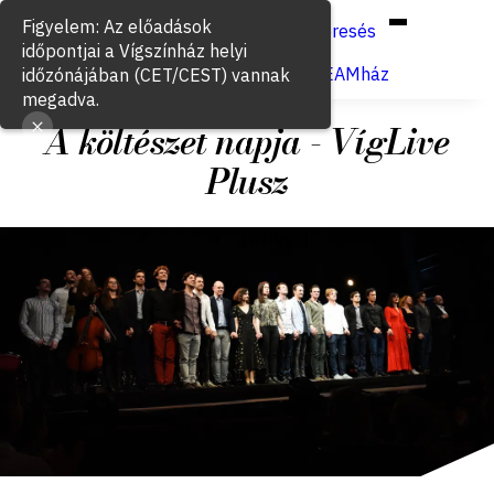
Hun
Eng
/
Figyelem: Az előadások
Keresés
időpontjai a Vígszínház helyi
Jegyvásárlás
VígSTREAMház
időzónájában (CET/CEST) vannak
megadva.
A költészet napja - VígLive
Plusz
2020. április 4.