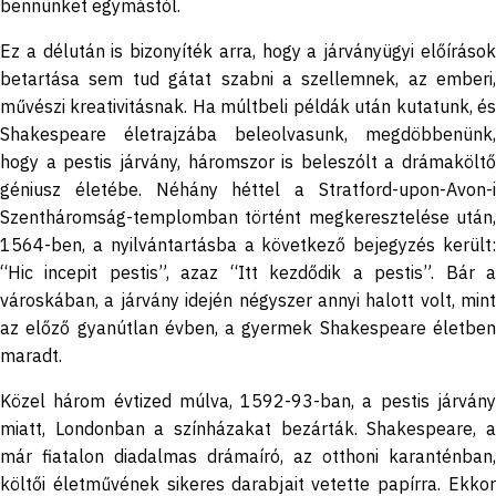
bennünket egymástól.
Ez a délután is bizonyíték arra, hogy a járványügyi előírások
betartása sem tud gátat szabni a szellemnek, az emberi,
művészi kreativitásnak. Ha múltbeli példák után kutatunk, és
Shakespeare életrajzába beleolvasunk, megdöbbenünk,
hogy a pestis járvány, háromszor is beleszólt a drámaköltő
géniusz életébe. Néhány héttel a Stratford-upon-Avon-i
Szentháromság-templomban történt megkeresztelése után,
1564-ben, a nyilvántartásba a következő bejegyzés került:
“Hic incepit pestis”, azaz “Itt kezdődik a pestis”. Bár a
városkában, a járvány idején négyszer annyi halott volt, mint
az előző gyanútlan évben, a gyermek Shakespeare életben
maradt.
Közel három évtized múlva, 1592-93-ban, a pestis járvány
miatt, Londonban a színházakat bezárták. Shakespeare, a
már fiatalon diadalmas drámaíró, az otthoni karanténban,
költői életművének sikeres darabjait vetette papírra. Ekkor