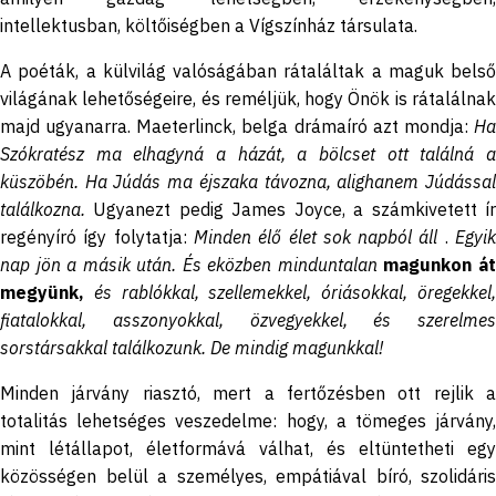
intellektusban, költőiségben a Vígszínház társulata.
A poéták, a külvilág valóságában rátaláltak a maguk belső
világának lehetőségeire, és reméljük, hogy Önök is rátalálnak
majd ugyanarra. Maeterlinck, belga drámaíró azt mondja:
Ha
Szókratész ma elhagyná a házát, a bölcset ott találná a
küszöbén. Ha Júdás ma éjszaka távozna, alighanem Júdással
találkozna.
Ugyanezt pedig James Joyce, a számkivetett í
regényíró így folytatja:
Minden élő élet sok napból áll
.
Egyi
nap jön a másik után.
És eközben minduntalan
magunkon á
megyünk,
és rablókkal, szellemekkel, óriásokkal, öregekkel
fiatalokkal, asszonyokkal, özvegyekkel, és szerelmes
sorstársakkal találkozunk. De mindig magunkkal!
Minden járvány riasztó, mert a fertőzésben ott rejlik a
totalitás lehetséges veszedelme: hogy, a tömeges járvány,
mint létállapot, életformává válhat, és eltüntetheti egy
közösségen belül a személyes, empátiával bíró, szolidáris