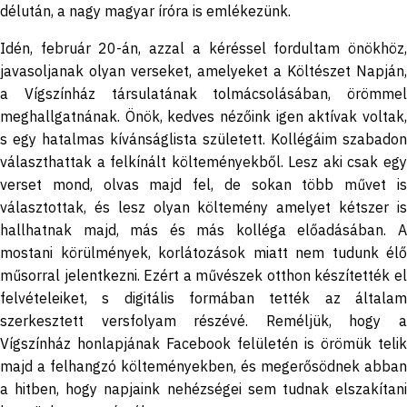
délután, a nagy magyar íróra is emlékezünk.
Idén, február 20-án, azzal a kéréssel fordultam önökhöz,
javasoljanak olyan verseket, amelyeket a Költészet Napján,
a Vígszínház társulatának tolmácsolásában, örömmel
meghallgatnának. Önök, kedves nézőink igen aktívak voltak,
s egy hatalmas kívánságlista született. Kollégáim szabadon
választhattak a felkínált költeményekből. Lesz aki csak egy
verset mond, olvas majd fel, de sokan több művet is
választottak, és lesz olyan költemény amelyet kétszer is
hallhatnak majd, más és más kolléga előadásában. A
mostani körülmények, korlátozások miatt nem tudunk élő
műsorral jelentkezni. Ezért a művészek otthon készítették el
felvételeiket, s digitális formában tették az általam
szerkesztett versfolyam részévé. Reméljük, hogy a
Vígszínház honlapjának Facebook felületén is örömük telik
majd a felhangzó költeményekben, és megerősödnek abban
a hitben, hogy napjaink nehézségei sem tudnak elszakítani