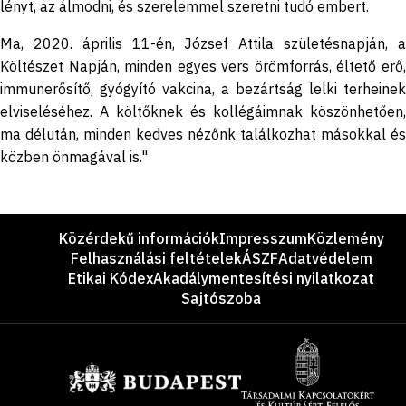
lényt, az álmodni, és szerelemmel szeretni tudó embert.
Ma, 2020. április 11-én, József Attila születésnapján, a
Költészet Napján, minden egyes vers örömforrás, éltető erő,
immunerősítő, gyógyító vakcina, a bezártság lelki terheinek
elviseléséhez. A költőknek és kollégáimnak köszönhetően,
ma délután, minden kedves nézőnk találkozhat másokkal és
közben önmagával is."
Lábléc
Közérdekű információk
Impresszum
Közlemény
Felhasználási feltételek
ÁSZF
Adatvédelem
Etikai Kódex
Akadálymentesítési nyilatkozat
Sajtószoba
Támogatók