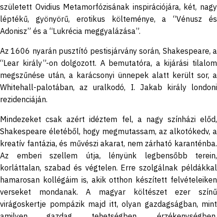
született Ovidius Metamorfózisának inspirációjára, két, nagy
léptékű, gyönyörű, erotikus költeménye, a “Vénusz és
Adonisz” és a “Lukrécia meggyalázása”.
Az 1606 nyarán pusztító pestisjárvány során, Shakespeare, a
“Lear király”-on dolgozott. A bemutatóra, a kijárási tilalom
megszűnése után, a karácsonyi ünnepek alatt került sor, a
Whitehall-palotában, az uralkodó, I. Jakab király londoni
rezidenciáján.
Mindezeket csak azért idéztem fel, a nagy színházi előd,
Shakespeare életéből, hogy megmutassam, az alkotókedv, a
kreatív fantázia, és művészi akarat, nem zárható karanténba.
Az emberi szellem útja, lényünk legbensőbb terein,
korláttalan, szabad és végtelen. Erre szolgálnak példákkal
hamarosan kollégáim is, akik otthon készített felvételeiken
verseket mondanak. A magyar költészet ezer színű
virágoskertje pompázik majd itt, olyan gazdagságban, mint
amilyen gazdag tehetségben, érzékenységben,