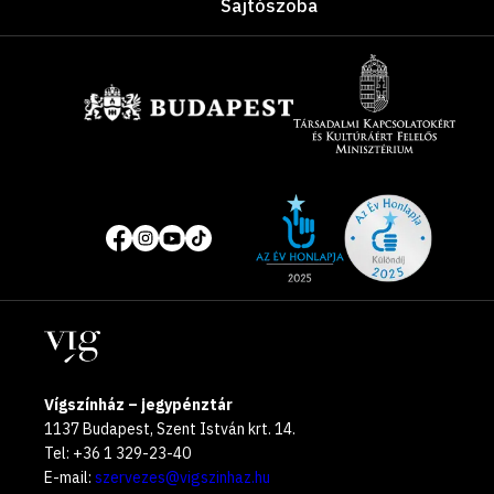
Sajtószoba
Támogatók
Site
Közösségi
of
média
the
oldalak
year
Helyszínek
2025
Vígszínház – jegypénztár
1137 Budapest, Szent István krt. 14.
Tel: +36 1 329-23-40
E-mail:
szervezes@vigszinhaz.hu