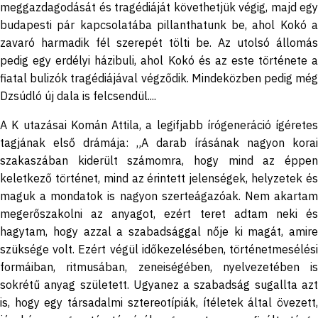
meggazdagodását és tragédiáját követhetjük végig, majd egy
budapesti pár kapcsolatába pillanthatunk be, ahol Kokó a
zavaró harmadik fél szerepét tölti be. Az utolsó állomás
pedig egy erdélyi házibuli, ahol Kokó és az este története a
fiatal bulizók tragédiájával végződik. Mindeközben pedig még
Dzsúdló új dala is felcsendül....
A K utazásai Komán Attila, a legifjabb írógeneráció ígéretes
tagjának első drámája: „A darab írásának nagyon korai
szakaszában kiderült számomra, hogy mind az éppen
keletkező történet, mind az érintett jelenségek, helyzetek és
maguk a mondatok is nagyon szerteágazóak. Nem akartam
megerőszakolni az anyagot, ezért teret adtam neki és
hagytam, hogy azzal a szabadsággal nője ki magát, amire
szüksége volt. Ezért végül időkezelésében, történetmesélési
formáiban, ritmusában, zeneiségében, nyelvezetében is
sokrétű anyag született. Ugyanez a szabadság sugallta azt
is, hogy egy társadalmi sztereotípiák, ítéletek által övezett,