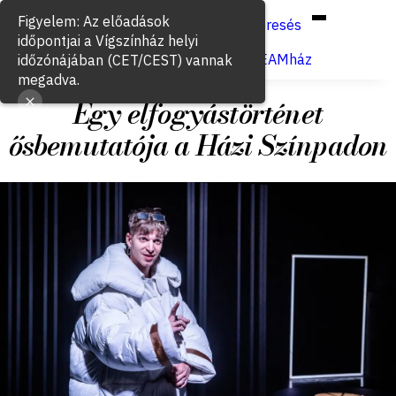
Hun
Eng
/
Figyelem: Az előadások
Keresés
időpontjai a Vígszínház helyi
Jegyvásárlás
VígSTREAMház
időzónájában (CET/CEST) vannak
megadva.
Egy elfogyástörténet
ősbemutatója a Házi Színpadon
2022. október 28.