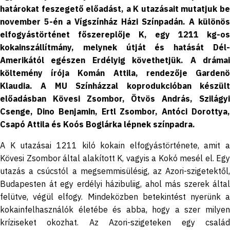
határokat feszegető előadást, a K utazásait mutatjuk be
november 5-én a Vígszínház Házi Színpadán. A különös
elfogyástörténet főszereplője K, egy 1211 kg-os
kokainszállítmány, melynek útját és hatását Dél-
Amerikától egészen Erdélyig követhetjük. A drámai
költemény írója Komán Attila, rendezője Gardenö
Klaudia. A MU Színházzal koprodukcióban készült
előadásban Kövesi Zsombor, Ötvös András, Szilágyi
Csenge, Dino Benjamin, Ertl Zsombor, Antóci Dorottya,
Csapó Attila és Koós Boglárka lépnek színpadra.
A K utazásai 1211 kiló kokain elfogyástörténete, amit a
Kövesi Zsombor által alakított K, vagyis a Kokó mesél el. Egy
utazás a csúcstól a megsemmisülésig, az Azori-szigetektől,
Budapesten át egy erdélyi házibuliig, ahol más szerek által
felütve, végül elfogy. Mindeközben betekintést nyerünk a
kokainfelhasználók életébe és abba, hogy a szer milyen
kríziseket okozhat. Az Azori-szigeteken egy család