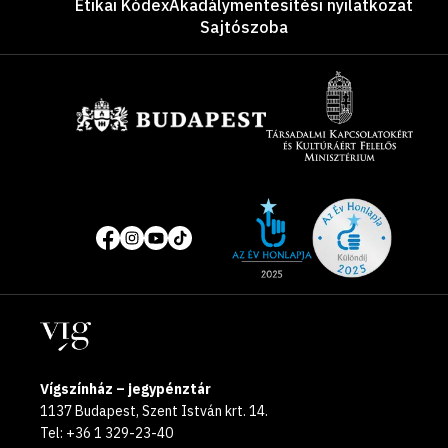
Etikai Kódex
Akadálymentesítési nyilatkozat
Sajtószoba
Támogatók
Site
Közösségi
of
média
the
oldalak
year
Helyszínek
2025
Vígszínház – jegypénztár
1137 Budapest, Szent István krt. 14.
Tel: +36 1 329-23-40