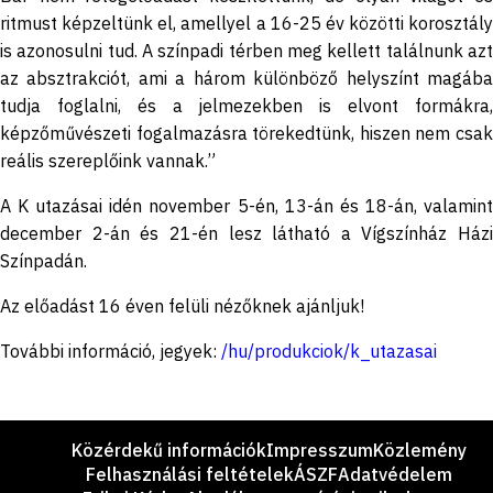
ritmust képzeltünk el, amellyel a 16-25 év közötti korosztály
is azonosulni tud. A színpadi térben meg kellett találnunk azt
az absztrakciót, ami a három különböző helyszínt magába
tudja foglalni, és a jelmezekben is elvont formákra,
képzőművészeti fogalmazásra törekedtünk, hiszen nem csak
reális szereplőink vannak.”
A K utazásai idén november 5-én, 13-án és 18-án, valamint
december 2-án és 21-én lesz látható a Vígszínház Házi
Színpadán.
Az előadást 16 éven felüli nézőknek ajánljuk!
További információ, jegyek:
/hu/produkciok/k_utazasai
Lábléc
Közérdekű információk
Impresszum
Közlemény
Felhasználási feltételek
ÁSZF
Adatvédelem