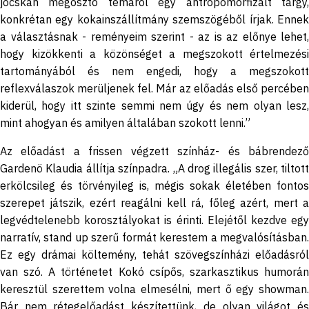
jócskán megosztó témáról egy antropomorfizált tárgy,
konkrétan egy kokainszállítmány szemszögéből írjak. Ennek
a választásnak - reményeim szerint - az is az előnye lehet,
hogy kizökkenti a közönséget a megszokott értelmezési
tartományából és nem engedi, hogy a megszokott
reflexválaszok merüljenek fel. Már az előadás első percében
kiderül, hogy itt szinte semmi nem úgy és nem olyan lesz,
mint ahogyan és amilyen általában szokott lenni.”
Az előadást a frissen végzett színház- és bábrendező
Gardenö Klaudia állítja színpadra. „A drog illegális szer, tiltott
erkölcsileg és törvényileg is, mégis sokak életében fontos
szerepet játszik, ezért reagálni kell rá, főleg azért, mert a
legvédtelenebb korosztályokat is érinti. Elejétől kezdve egy
narratív, stand up szerű formát kerestem a megvalósításban.
Ez egy drámai költemény, tehát szövegszínházi előadásról
van szó. A történetet Kokó csípős, szarkasztikus humorán
keresztül szerettem volna elmesélni, mert ő egy showman.
Bár nem rétegelőadást készítettünk, de olyan világot és