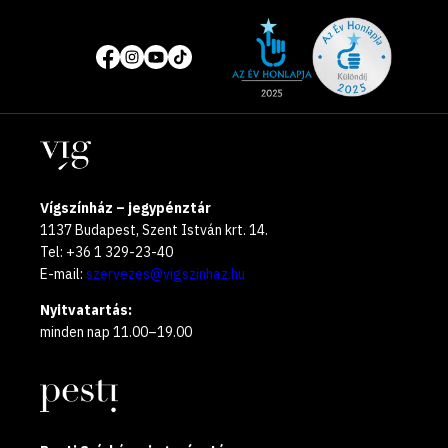
Site
Közösségi
of
média
the
oldalak
year
Helyszínek
2025
Vígszínház – jegypénztár
1137 Budapest, Szent István krt. 14.
Tel: +36 1 329-23-40
E-mail:
szervezes@vigszinhaz.hu
Nyitvatartás:
minden nap 11.00–19.00