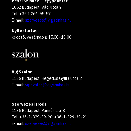
Pesti Színház – jegypénztár
1052 Budapest, Váci utca 9.
Tel: +36 1 266-55-57
E-mail:
szervezes@vigszinhaz.hu
Nyitvatartás:
keddtől vasárnapig 15.00–19.00
Víg Szalon
1136 Budapest, Hegedűs Gyula utca 2.
E-mail:
vigszalon@vigszinhaz.hu
Szervezési Iroda
1136 Budapest, Pannónia u. 8.
Tel: +36-1-329-39-20; +36-1-329-39-21
E-mail:
szervezes@vigszinhaz.hu