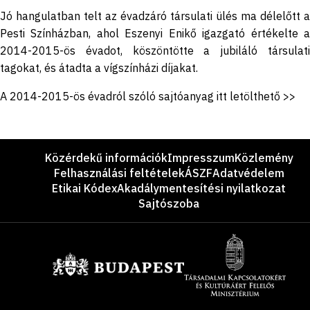
Jó hangulatban telt az évadzáró társulati ülés ma délelőtt a
Pesti Színházban, ahol Eszenyi Enikő igazgató értékelte a
2014-2015-ös évadot, köszöntötte a jubiláló társulati
tagokat, és átadta a vígszínházi díjakat.
A 2014-2015-ös évadról szóló sajtóanyag itt letölthető >>
Lábléc
Közérdekű információk
Impresszum
Közlemény
Felhasználási feltételek
ÁSZF
Adatvédelem
Etikai Kódex
Akadálymentesítési nyilatkozat
Sajtószoba
Támogatók