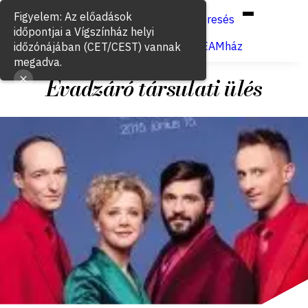
Hun
Eng
/
Figyelem: Az előadások
Keresés
időpontjai a Vígszínház helyi
Jegyvásárlás
VígSTREAMház
időzónájában (CET/CEST) vannak
megadva.
Évadzáró társulati ülés
2015. június 15.