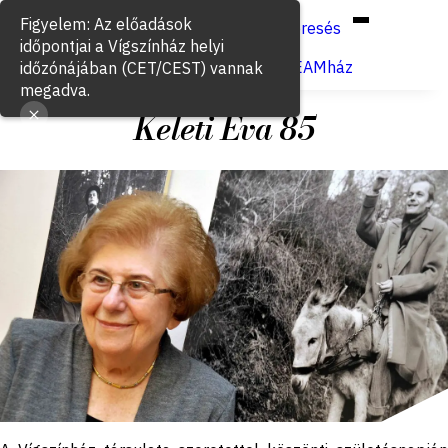
Hun
Eng
/
Figyelem: Az előadások
Keresés
időpontjai a Vígszínház helyi
Jegyvásárlás
VígSTREAMház
időzónájában (CET/CEST) vannak
megadva.
Keleti Éva 85
2016. augusztus 21.