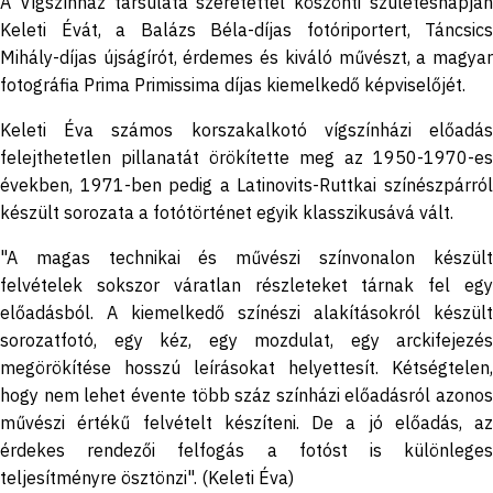
A Vígszínház társulata szeretettel köszönti születésnapján
Keleti Évát, a Balázs Béla-díjas fotóriportert, Táncsics
Mihály-díjas újságírót, érdemes és kiváló művészt, a magyar
fotográfia Prima Primissima díjas kiemelkedő képviselőjét.
Keleti Éva számos korszakalkotó vígszínházi előadás
felejthetetlen pillanatát örökítette meg az 1950-1970-es
években, 1971-ben pedig a Latinovits-Ruttkai színészpárról
készült sorozata a fotótörténet egyik klasszikusává vált.
"A magas technikai és művészi színvonalon készült
felvételek sokszor váratlan részleteket tárnak fel egy
előadásból. A kiemelkedő színészi alakításokról készült
sorozatfotó, egy kéz, egy mozdulat, egy arckifejezés
megörökítése hosszú leírásokat helyettesít. Kétségtelen,
hogy nem lehet évente több száz színházi előadásról azonos
művészi értékű felvételt készíteni. De a jó előadás, az
érdekes rendezői felfogás a fotóst is különleges
teljesítményre ösztönzi". (Keleti Éva)