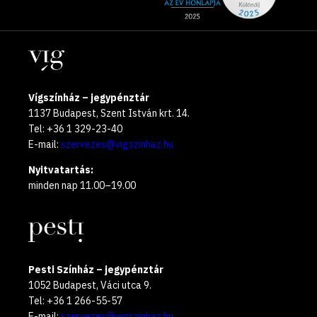
média
the
oldalak
year
Helyszínek
2025
Vígszínház – jegypénztár
1137 Budapest, Szent István krt. 14.
Tel: +36 1 329-23-40
E-mail:
szervezes@vigszinhaz.hu
Nyitvatartás:
minden nap 11.00–19.00
Pesti Színház – jegypénztár
1052 Budapest, Váci utca 9.
Tel: +36 1 266-55-57
E-mail:
szervezes@vigszinhaz.hu