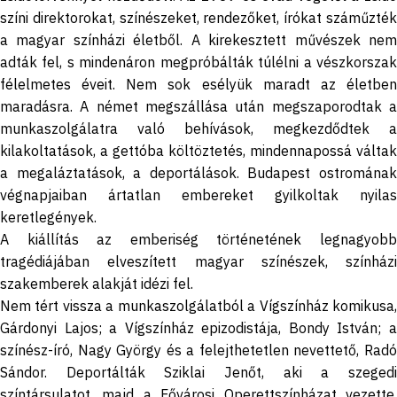
színi direktorokat, színészeket, rendezőket, írókat száműzték
a magyar színházi életből. A kirekesztett művészek nem
adták fel, s mindenáron megpróbálták túlélni a vészkorszak
félelmetes éveit. Nem sok esélyük maradt az életben
maradásra. A német megszállása után megszaporodtak a
munkaszolgálatra való behívások, megkezdődtek a
kilakoltatások, a gettóba költöztetés, mindennapossá váltak
a megaláztatások, a deportálások. Budapest ostromának
végnapjaiban ártatlan embereket gyilkoltak nyilas
keretlegények.
A kiállítás az emberiség történetének legnagyobb
tragédiájában elveszített magyar színészek, színházi
szakemberek alakját idézi fel.
Nem tért vissza a munkaszolgálatból a Vígszínház komikusa,
Gárdonyi Lajos; a Vígszínház epizodistája, Bondy István; a
színész-író, Nagy György és a felejthetetlen nevettető, Radó
Sándor. Deportálták Sziklai Jenőt, aki a szegedi
színtársulatot, majd a Fővárosi Operettszínházat vezette.