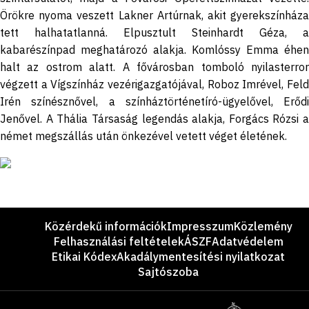
Örökre nyoma veszett Lakner Artúrnak, akit gyerekszínháza
tett halhatatlanná. Elpusztult Steinhardt Géza, a
kabarészínpad meghatározó alakja. Komlóssy Emma éhen
halt az ostrom alatt. A fővárosban tomboló nyilasterror
végzett a Vígszínház vezérigazgatójával, Roboz Imrével, Feld
Irén színésznővel, a színháztörténetíró-ügyelővel, Erődi
Jenővel. A Thália Társaság legendás alakja, Forgács Rózsi a
német megszállás után önkezével vetett véget életének.
Lábléc
Közérdekű információk
Impresszum
Közlemény
Felhasználási feltételek
ÁSZF
Adatvédelem
Etikai Kódex
Akadálymentesítési nyilatkozat
Sajtószoba
Támogatók