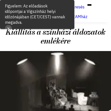
Hun
Eng
/
Figyelem: Az előadások
Keresés
időpontjai a Vígszínház helyi
Jegyvásárlás
VígSTREAMház
időzónájában (CET/CEST) vannak
megadva.
Kiállítás a színházi áldozatok
emlékére
2015. május 9.