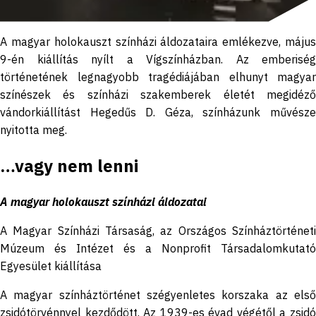
A magyar holokauszt színházi áldozataira emlékezve, május
9-én kiállítás nyílt a Vígszínházban. Az emberiség
történetének legnagyobb tragédiájában elhunyt magyar
színészek és színházi szakemberek életét megidéző
vándorkiállítást Hegedűs D. Géza, színházunk művésze
nyitotta meg.
…vagy nem lenni
A magyar holokauszt színházi áldozatai
A Magyar Színházi Társaság, az Országos Színháztörténeti
Múzeum és Intézet és a Nonprofit Társadalomkutató
Egyesület kiállítása
A magyar színháztörténet szégyenletes korszaka az első
zsidótörvénnyel kezdődött. Az 1939-es évad végétől a zsidó