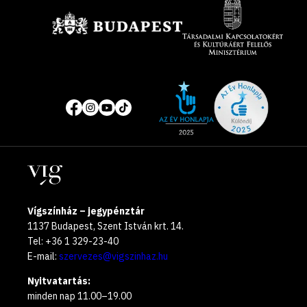
Site
Közösségi
of
média
the
oldalak
year
Helyszínek
2025
Vígszínház – jegypénztár
1137 Budapest, Szent István krt. 14.
Tel: +36 1 329-23-40
E-mail:
szervezes@vigszinhaz.hu
Nyitvatartás:
minden nap 11.00–19.00