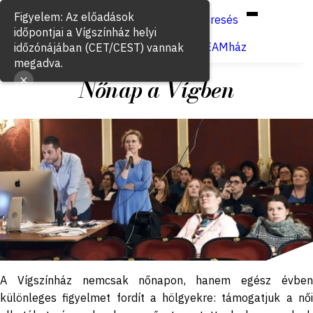
Hun
Eng
/
Figyelem: Az előadások
Keresés
időpontjai a Vígszínház helyi
Jegyvásárlás
VígSTREAMház
időzónájában (CET/CEST) vannak
megadva.
Nőnap a Vígben
2016. február 27.
A Vígszínház nemcsak nőnapon, hanem egész évben
különleges figyelmet fordít a hölgyekre: támogatjuk a női