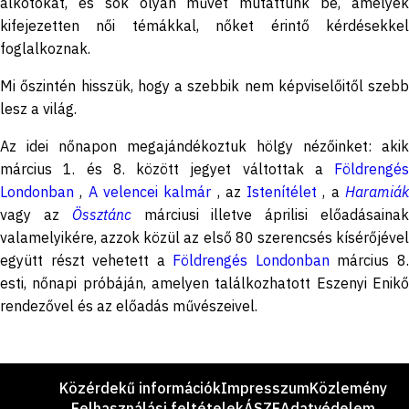
alkotókat, és sok olyan művet mutattunk be, amelyek
kifejezetten női témákkal, nőket érintő kérdésekkel
foglalkoznak.
Mi őszintén hisszük, hogy a szebbik nem képviselőitől szebb
lesz a világ.
Az idei nőnapon megajándékoztuk hölgy nézőinket: akik
március 1. és 8. között jegyet váltottak a
Földrengés
Londonban
,
A velencei kalmár
, az
Istenítélet
, a
Haramiá
vagy az
Össztánc
márciusi illetve áprilisi előadásaina
valamelyikére, azzok közül az első 80 szerencsés kísérőjével
együtt részt vehetett a
Földrengés Londonban
március 8
esti, nőnapi próbáján, amelyen találkozhatott Eszenyi Enikő
rendezővel és az előadás művészeivel.
Lábléc
Közérdekű információk
Impresszum
Közlemény
Felhasználási feltételek
ÁSZF
Adatvédelem