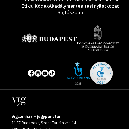
Etikai Kódex
Akadálymentesítési nyilatkozat
Sajtószoba
Támogatók
Site
Közösségi
of
média
the
oldalak
year
Helyszínek
2025
Vígszínház – jegypénztár
1137 Budapest, Szent István krt. 14.