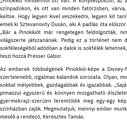
„Pinokkió mindenhol ott van. A könyvespolcon, az 
színpadokon, és ott van minden fatörzsben, várva
keltse. Hogy legyen kivel veszekedni, legyen kit taní
emeli ki Sztevanovity Dusán, aki A padlás óta előszö
„Bár a Pinokkiót már rengetegen feldolgozták, ni
világszerte játszanának. Pedig ez a történet nem 
sokféleségéből adódóan a dalok is sokfélék lehetnek, 
teszi hozzá Presser Gábor.
Az emberek többségének Pinokkió-képe a Disney-fel
szertelenebb, izgalmas kalandok sorozata. Olyan, mint
sokkal mélyebbek, gazdagabbak és igazabbak. „Sajáto
pimaszul egyszerű és könnyen mozgatható díszletek
gyermekrajz-szerűen teremtődik meg egy-egy kép
színházban zajlik. Megmutatjuk, mennyi ember munká
meséli a rendező, Keresztes Tamás.