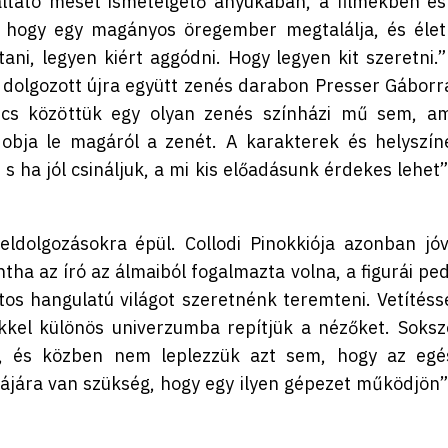
altató mesét ismételgető anyukában, a filmekben és
, hogy egy magányos öregember megtalálja, és élet
tani, legyen kiért aggódni. Hogy legyen kit szeretni.”
r dolgozott újra együtt zenés darabon Presser Gáborra
ncs közöttük egy olyan zenés színházi mű sem, am
dobja le magáról a zenét. A karakterek és helyszín
s ha jól csináljuk, a mi kis előadásunk érdekes lehet”
dolgozásokra épül. Collodi Pinokkiója azonban jóv
ha az író az álmaiból fogalmazta volna, a figurái ped
s hangulatú világot szeretnénk teremteni. Vetítésse
kel különös univerzumba repítjük a nézőket. Soksz
, és közben nem leplezzük azt sem, hogy az egé
jára van szükség, hogy egy ilyen gépezet működjön”