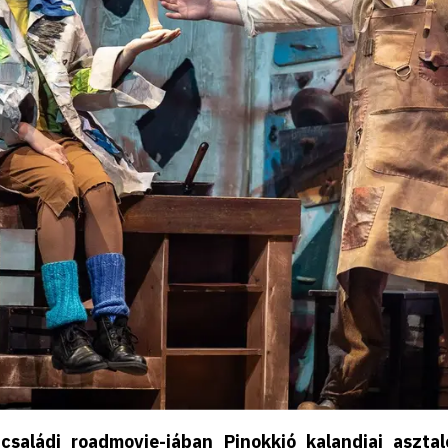
saládi roadmovie-jában Pinokkió kalandjai asztal