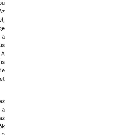
bu
Az
l,
ge
 a
us
 A
is
de
et
az
 a
az
ók
10