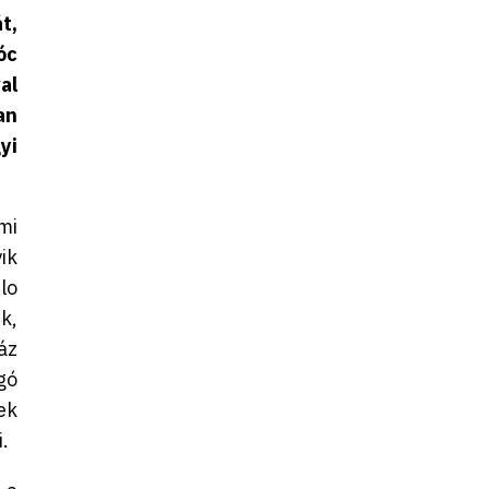
t,
óc
al
an
yi
mi
ik
lo
k,
áz
gó
ek
.