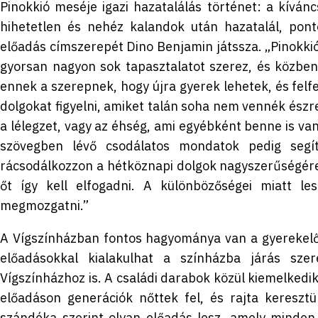
Pinokkió meséje igazi hazatalálás történet: a kíván
hihetetlen és nehéz kalandok után hazatalál, pont
előadás címszerepét Dino Benjamin játssza. „Pinokkió 
gyorsan nagyon sok tapasztalatot szerez, és közben
ennek a szerepnek, hogy újra gyerek lehetek, és fel
dolgokat figyelni, amiket talán soha nem vennék észr
a lélegzet, vagy az éhség, ami egyébként benne is va
szövegben lévő csodálatos mondatok pedig seg
rácsodálkozzon a hétköznapi dolgok nagyszerűségére.
őt így kell elfogadni. A különbözőségei miatt le
megmozgatni.”
A Vígszínházban fontos hagyománya van a gyerekelő
előadásokkal kialakulhat a színházba járás sze
Vígszínházhoz is. A családi darabok közül kiemelkedi
előadáson generációk nőttek fel, és rajta keresztü
szándéka szerint olyan előadás lesz, amely minden 