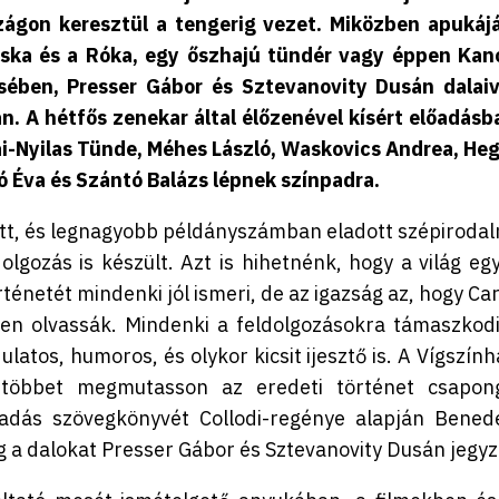
zágon keresztül a tengerig vezet. Miközben apukájá
cska és a Róka, egy őszhajú tündér vagy éppen Kan
sében, Presser Gábor és Sztevanovity Dusán dalaiv
. A hétfős zenekar által élőzenével kísért előadásb
ai-Nyilas Tünde, Méhes László, Waskovics Andrea, Heg
gó Éva és Szántó Balázs lépnek színpadra.
tott, és legnagyobb példányszámban eladott szépirodal
gozás is készült. Azt is hihetnénk, hogy a világ egy
énetét mindenki jól ismeri, de az igazság az, hogy Car
n olvassák. Mindenki a feldolgozásokra támaszkodi
latos, humoros, és olykor kicsit ijesztő is. A Vígszính
l többet megmutasson az eredeti történet csapon
őadás szövegkönyvét Collodi-regénye alapján Bened
g a dalokat Presser Gábor és Sztevanovity Dusán jegyzi