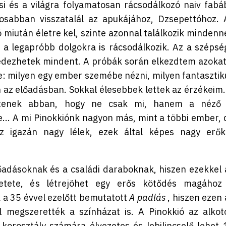
csi és a világra folyamatosan rácsodálkozó naiv fabá
osabban visszatalál az apukájához, Dzsepettóhoz. 
miután életre kel, szinte azonnal találkozik mindenne
 a legapróbb dolgokra is rácsodálkozik. Az a szépsé
fedezhetek mindent. A próbák során elkezdtem azokat
e: milyen egy ember szemébe nézni, milyen fantasztik
n az előadásban. Sokkal élesebbek lettek az érzékeim.
ítenek abban, hogy ne csak mi, hanem a néző 
.. A mi Pinokkiónk nagyon más, mint a többi ember, 
sz igazán nagy lélek, ezek által képes nagy erők
adásoknak és a családi daraboknak, hiszen ezekkel 
retete, és létrejöhet egy erős kötődés magához
k a 35 évvel ezelőtt bemutatott
A padlás
, hiszen ezen 
l megszerették a színházat is. A Pinokkió az alkot
korosztály számára élvezetes és lebilincselő lehet 