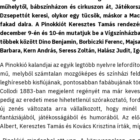
műhelytől, bábszínházon és cirkuszon át, Játékors
Dzsepettót keresi, olykor egy tücsök, máskor a Ma
fakad dalra. A Pinokkiót Keresztes Tamás rendezé
december 9-én és 10-én mutatjuk be a Vígszínházban
többek között Dino Benjamin, Borbiczki Ferenc, Majs
Barbara, Kern András, Seress Zoltán, Halász Judit, I
A Pinokkió kalandjai az egyik legtöbb nyelvre lefordí
mű, melyből számtalan mozgóképes és színházi feldol
leghíresebb kisfiújának, pontosabban fabábujának tört
Collodi 1883-ban megjelent regényét ma már kevese
pedig az eredeti mese hihetetlenül szórakoztató, fordu
új zenés változata arra vállalkozott, hogy miné
fantáziájából, játékosságából és humorából. Az el
Albert, Keresztes Tamás és Kovács Krisztina írták, mí