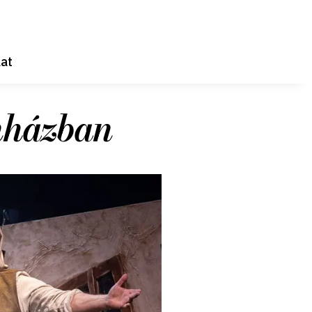
at
nházban