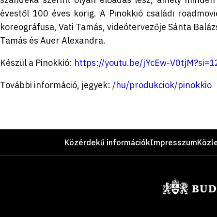
évestől 100 éves korig. A Pinokkió családi roadmov
koreográfusa, Vati Tamás, videótervezője Sánta Balázs,
Tamás és Auer Alexandra.
Készül a Pinokkió:
https://youtu.be/jYcEw-V0tjM?si=
További információ, jegyek:
/hu/produkciok/pinokkio
Lábléc
Közérdekű információk
Impresszum
Közl
Támogatók