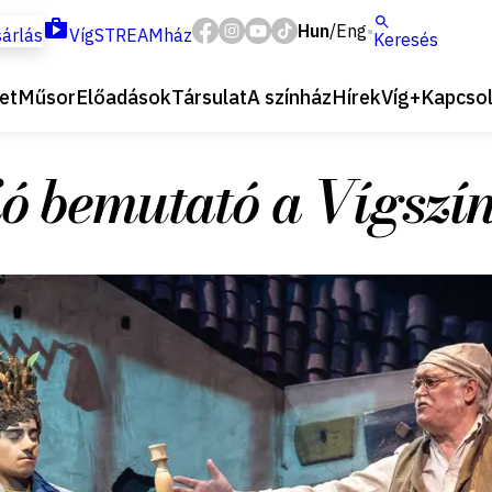
Hun
Eng
/
árlás
VígSTREAMház
Keresés
et
Műsor
Előadások
Társulat
A színház
Hírek
Víg+
Kapcsol
ió bemutató a Vígszí
2023. december 7.