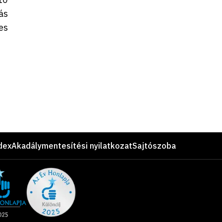
ás
es
dex
Akadálymentesítési nyilatkozat
Sajtószoba