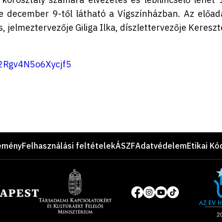
ie december 9-től látható a Vígszínházban. Az előad
 jelmeztervezője Giliga Ilka, díszlettervezője Kereszt
12Rgv4N5o6Xycjf5
emény
Felhasználási feltételek
ÁSZF
Adatvédelem
Etikai Kó
Site
of
Közösségi
the
média
year
oldalak