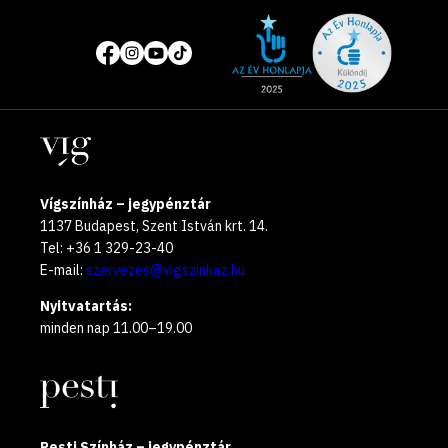
Site
Közösségi
of
média
the
oldalak
year
Helyszínek
2025
Vígszínház – jegypénztár
1137 Budapest, Szent István krt. 14.
Tel: +36 1 329-23-40
E-mail:
szervezes@vigszinhaz.hu
Nyitvatartás:
minden nap 11.00–19.00
Pesti Színház – jegypénztár