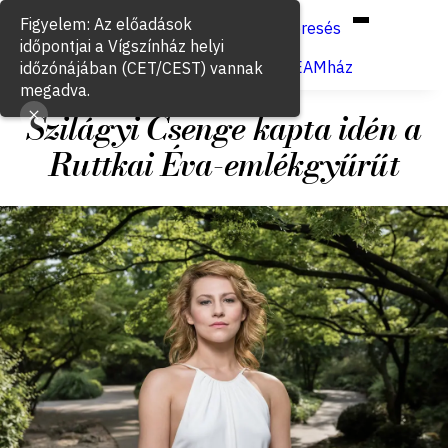
Hun
Eng
/
Figyelem: Az előadások
Keresés
időpontjai a Vígszínház helyi
Jegyvásárlás
VígSTREAMház
időzónájában (CET/CEST) vannak
megadva.
Szilágyi Csenge kapta idén a
Ruttkai Éva-emlékgyűrűt
2018. december 30.