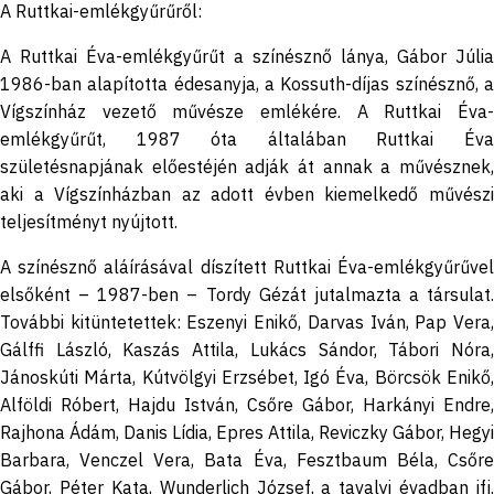
A Ruttkai-emlékgyűrűről:
A Ruttkai Éva-emlékgyűrűt a színésznő lánya, Gábor Júlia
1986-ban alapította édesanyja, a Kossuth-díjas színésznő, a
Vígszínház vezető művésze emlékére. A Ruttkai Éva-
emlékgyűrűt, 1987 óta általában Ruttkai Éva
születésnapjának előestéjén adják át annak a művésznek,
aki a Vígszínházban az adott évben kiemelkedő művészi
teljesítményt nyújtott.
A színésznő aláírásával díszített Ruttkai Éva-emlékgyűrűvel
elsőként – 1987-ben – Tordy Gézát jutalmazta a társulat.
További kitüntetettek: Eszenyi Enikő, Darvas Iván, Pap Vera,
Gálffi László, Kaszás Attila, Lukács Sándor, Tábori Nóra,
Jánoskúti Márta, Kútvölgyi Erzsébet, Igó Éva, Börcsök Enikő,
Alföldi Róbert, Hajdu István, Csőre Gábor, Harkányi Endre,
Rajhona Ádám, Danis Lídia, Epres Attila, Reviczky Gábor, Hegyi
Barbara, Venczel Vera, Bata Éva, Fesztbaum Béla, Csőre
Gábor, Péter Kata, Wunderlich József, a tavalyi évadban ifj.