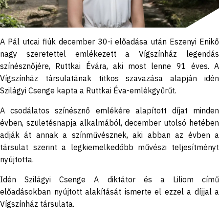
A Pál utcai fiúk december 30-i előadása után Eszenyi Enikő
nagy szeretettel emlékezett a Vígszínház legendás
színésznőjére, Ruttkai Évára, aki most lenne 91 éves. A
Vígszínház társulatának titkos szavazása alapján idén
Szilágyi Csenge kapta a Ruttkai Éva-emlékgyűrűt.
A csodálatos színésznő emlékére alapított díjat minden
évben, születésnapja alkalmából, december utolsó hetében
adják át annak a színművésznek, aki abban az évben a
társulat szerint a legkiemelkedőbb művészi teljesítményt
nyújtotta.
Idén Szilágyi Csenge A diktátor és a Liliom című
előadásokban nyújtott alakítását ismerte el ezzel a díjjal a
Vígszínház társulata.