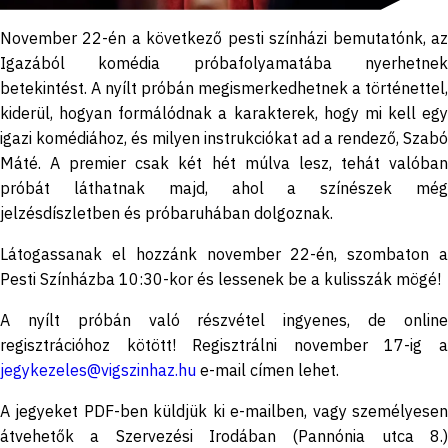
November 22-én a következő pesti színházi bemutatónk, az
Igazából komédia próbafolyamatába nyerhetnek
betekintést. A nyílt próbán megismerkedhetnek a történettel,
kiderül, hogyan formálódnak a karakterek, hogy mi kell egy
igazi komédiához, és milyen instrukciókat ad a rendező, Szabó
Máté. A premier csak két hét múlva lesz, tehát valóban
próbát láthatnak majd, ahol a színészek még
jelzésdíszletben és próbaruhában dolgoznak.
Látogassanak el hozzánk november 22-én, szombaton a
Pesti Színházba 10:30-kor és lessenek be a kulisszák mögé!
A nyílt próbán való részvétel ingyenes, de online
regisztrációhoz kötött! Regisztrálni november 17-ig a
jegykezeles@vigszinhaz.hu
e-mail címen lehet.
A jegyeket PDF-ben küldjük ki e-mailben, vagy személyesen
átvehetők a Szervezési Irodában (Pannónia utca 8.)