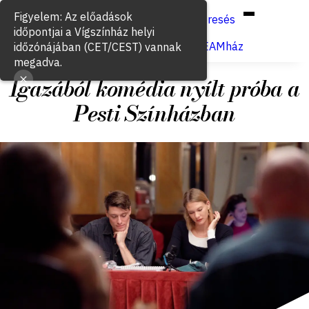
Hun
Eng
/
Figyelem: Az előadások
Keresés
időpontjai a Vígszínház helyi
Jegyvásárlás
VígSTREAMház
időzónájában (CET/CEST) vannak
megadva.
Igazából komédia nyílt próba a
Pesti Színházban
2025. november 11.