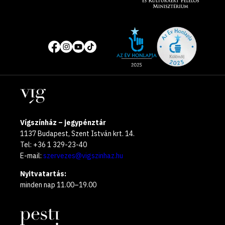
Site
Közösségi
of
média
the
oldalak
year
Helyszínek
2025
Vígszínház – jegypénztár
1137 Budapest, Szent István krt. 14.
Tel: +36 1 329-23-40
E-mail:
szervezes@vigszinhaz.hu
Nyitvatartás:
minden nap 11.00–19.00