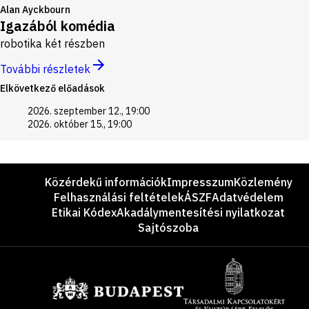
Alan Ayckbourn
Igazából komédia
robotika két részben
További részletek
Elkövetkező előadások
2026. szeptember 12., 19:00
2026. október 15., 19:00
Lábléc
Közérdekű információk
Impresszum
Közlemény
Felhasználási feltételek
ÁSZF
Adatvédelem
Etikai Kódex
Akadálymentesítési nyilatkozat
Sajtószoba
Támogatók