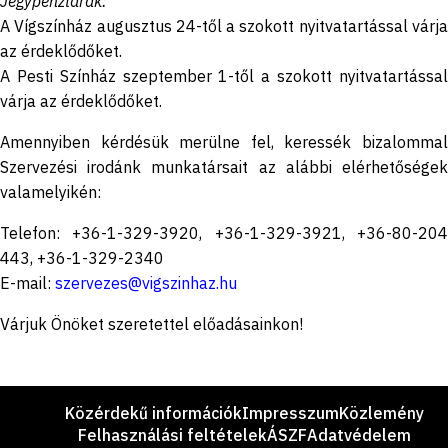
Jegypénztárak:
A Vígszínház augusztus 24-től a szokott nyitvatartással várja
az érdeklődőket.
A Pesti Színház szeptember 1-től a szokott nyitvatartással
várja az érdeklődőket.
Amennyiben kérdésük merülne fel, keressék bizalommal
Szervezési irodánk munkatársait az alábbi elérhetőségek
valamelyikén:
Telefon: +36-1-329-3920, +36-1-329-3921, +36-80-204
443, +36-1-329-2340
E-mail:
szervezes@vigszinhaz.hu
Várjuk Önöket szeretettel előadásainkon!
Lábléc
Közérdekű információk
Impresszum
Közlemény
Felhasználási feltételek
ÁSZF
Adatvédelem