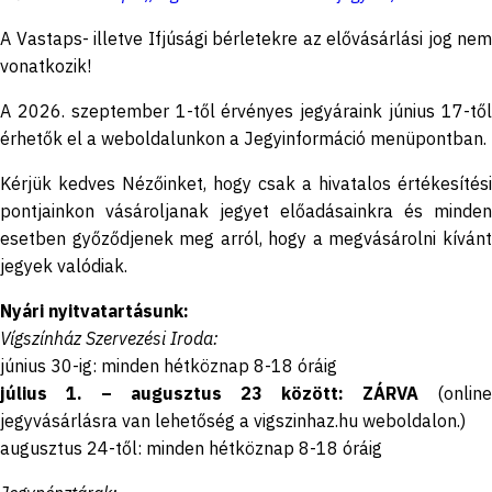
A Vastaps- illetve Ifjúsági bérletekre az elővásárlási jog nem
vonatkozik!
A 2026. szeptember 1-től érvényes jegyáraink június 17-től
érhetők el a weboldalunkon a Jegyinformáció menüpontban.
Kérjük kedves Nézőinket, hogy csak a hivatalos értékesítési
pontjainkon vásároljanak jegyet előadásainkra és minden
esetben győződjenek meg arról, hogy a megvásárolni kívánt
jegyek valódiak.
Nyári nyitvatartásunk:
Vígszínház Szervezési Iroda:
június 30-ig: minden hétköznap 8-18 óráig
július 1. – augusztus 23 között: ZÁRVA
(online
jegyvásárlásra van lehetőség a vigszinhaz.hu weboldalon.)
augusztus 24-től: minden hétköznap 8-18 óráig