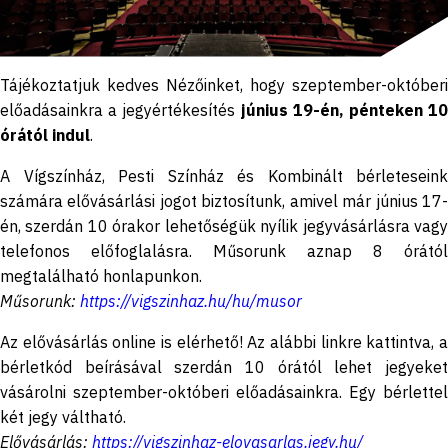
Tájékoztatjuk kedves Nézőinket, hogy szeptember-októberi
előadásainkra a jegyértékesítés
június 19-én, pénteken 10
órától indul
.
A Vígszínház, Pesti Színház és Kombinált bérleteseink
számára elővásárlási jogot biztosítunk, amivel már június 17-
én, szerdán 10 órakor lehetőségük nyílik jegyvásárlásra vagy
telefonos előfoglalásra. Műsorunk aznap 8 órától
megtalálható honlapunkon.
Műsorunk:
https://vigszinhaz.hu/hu/musor
Az elővásárlás online is elérhető! Az alábbi linkre kattintva, a
bérletkód beírásával szerdán 10 órától lehet jegyeket
vásárolni szeptember-októberi előadásainkra. Egy bérlettel
két jegy váltható.
Elővásárlás:
https://vigszinhaz-elovasarlas.jegy.hu/