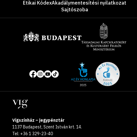
Etikai Kódex
Akadálymentesítési nyilatkozat
Sajtószoba
Támogatók
Site
Közösségi
of
média
the
oldalak
year
Helyszínek
2025
Vígszínház – jegypénztár
1137 Budapest, Szent István krt. 14.
Tel: +36 1 329-23-40