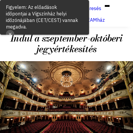
Hun
Eng
/
Figyelem: Az előadások
Keresés
időpontjai a Vígszínház helyi
Jegyvásárlás
VígSTREAMház
időzónájában (CET/CEST) vannak
megadva.
Indul a szeptember-októberi
jegyértékesítés
2026. június 12.