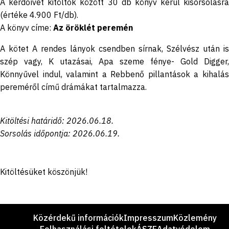
A kérdőívet kitöltők között 30 db könyv kerül kisorsolásra
(értéke 4.900 Ft/db).
A könyv címe:
Az öröklét peremén
A kötet A rendes lányok csendben sírnak, Szélvész után is
szép vagy, K utazásai, Apa szeme fénye- Gold Digger,
Könnyűvel indul, valamint a Rebbenő pillantások a kihalás
pereméről című drámákat tartalmazza.
Kitöltési határidő: 2026.06.18.
Sorsolás időpontja: 2026.06.19.
Kitöltésüket köszönjük!
Lábléc
Közérdekű információk
Impresszum
Közlemény