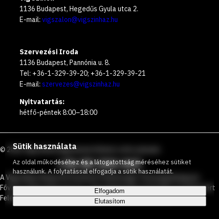
1136 Budapest, Hegedűs Gyula utca 2.
E-mail:
vigszalon@vigszinhaz.hu
Szervezési Iroda
1136 Budapest, Pannónia u. 8.
Tel: +36-1-329-39-20; +36-1-329-39-21
E-mail:
szervezes@vigszinhaz.hu
Nyitvatartás:
hétfő-péntek 8:00–18:00
Sütik használata
©
2026
Vígszínház
Ingyenesen hívható zöld számunk
:
+36 80 204 443
Az oldal működéséhez és a látogatottság méréséhez sütiket
használunk. A folytatással elfogadja a sütik használatát.
A Vígszínház Nonprofit Korlátolt Felelősségű Társaság Budapest
Főváros Önkormányzata és a Társadalmi Kapcsolatokért és Kultúráért
Elfogadom
Felelős Minisztérium által közösen működtetett színház.
Elutasítom