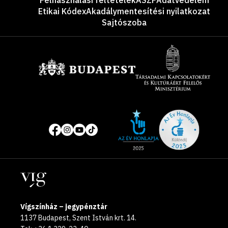
Felhasználási feltételek
ÁSZF
Adatvédelem
Etikai Kódex
Akadálymentesítési nyilatkozat
Sajtószoba
Támogatók
Site
Közösségi
of
média
the
oldalak
year
Helyszínek
2025
Vígszínház – jegypénztár
1137 Budapest, Szent István krt. 14.