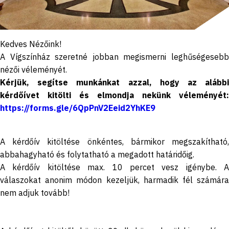
Kedves Nézőink!
A Vígszínház szeretné jobban megismerni leghűségesebb
nézői véleményét.
Kérjük, segítse munkánkat azzal, hogy az alábbi
kérdőívet kitölti és elmondja nekünk véleményét:
https://forms.gle/6QpPnV2Eeid2YhKE9
A kérdőív kitöltése önkéntes, bármikor megszakítható,
abbahagyható és folytatható a megadott határidőig.
A kérdőív kitöltése max. 10 percet vesz igénybe. A
válaszokat anonim módon kezeljük, harmadik fél számára
nem adjuk tovább!