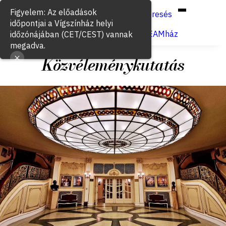
Hun
Eng
/
Figyelem: Az előadások
Keresés
időpontjai a Vígszínház helyi
Jegyvásárlás
VígSTREAMház
időzónájában (CET/CEST) vannak
megadva.
Közvéleménykutatás
2026. június 12.