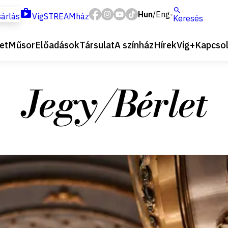
Hun
Eng
/
árlás
VígSTREAMház
Keresés
et
Műsor
Előadások
Társulat
A színház
Hírek
Víg+
Kapcsol
Jegy/Bérlet