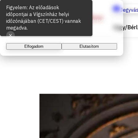
Sütik használata
Jegyvás
Az oldal működéséhez és a látogatottság méréséhez
Jegy/Bérl
sütiket használunk. A folytatással elfogadja a sütik
használatát.
Elfogadom
Elutasítom