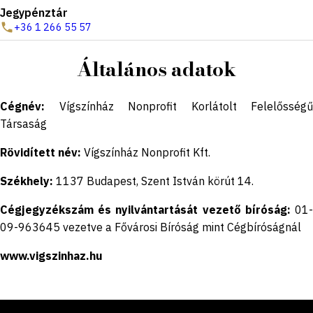
Jegypénztár
+36 1 266 55 57
Általános adatok
Cégnév:
Vígszínház Nonprofit Korlátolt Felelősségű
Társaság
Rövidített név:
Vígszínház Nonprofit Kft.
Székhely:
1137 Budapest, Szent István körút 14.
Cégjegyzékszám és nyilvántartását vezető bíróság:
01
09-963645 vezetve a Fővárosi Bíróság mint Cégbíróságnál
www.vigszinhaz.hu
Lábléc