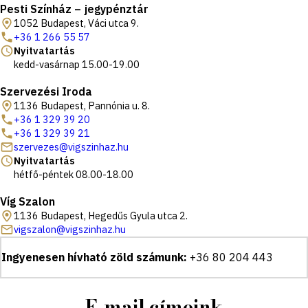
Pesti Színház – jegypénztár
1052 Budapest, Váci utca 9.
+36 1 266 55 57
Nyitvatartás
kedd-vasárnap 15.00-19.00
Szervezési Iroda
1136 Budapest, Pannónia u. 8.
+36 1 329 39 20
+36 1 329 39 21
szervezes@vigszinhaz.hu
Nyitvatartás
hétfő-péntek 08.00-18.00
Víg Szalon
1136 Budapest, Hegedűs Gyula utca 2.
vigszalon@vigszinhaz.hu
Ingyenesen hívható zöld számunk:
+36 80 204 443
E-mail címeink