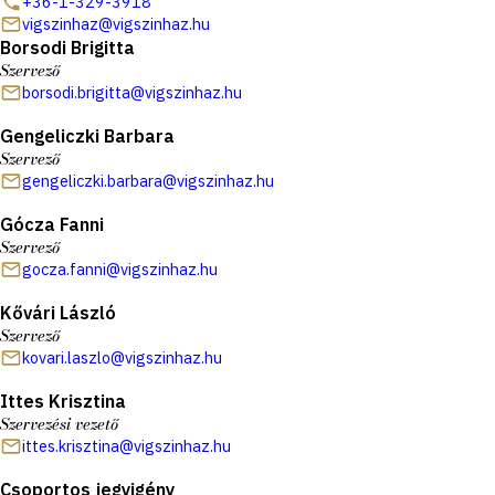
+36-1-329-3918
vigszinhaz@vigszinhaz.hu
Borsodi Brigitta
Szervező
borsodi.brigitta@vigszinhaz.hu
Gengeliczki Barbara
Szervező
gengeliczki.barbara@vigszinhaz.hu
Gócza Fanni
Szervező
gocza.fanni@vigszinhaz.hu
Kővári László
Szervező
kovari.laszlo@vigszinhaz.hu
Ittes Krisztina
Szervezési vezető
ittes.krisztina@vigszinhaz.hu
Csoportos jegyigény