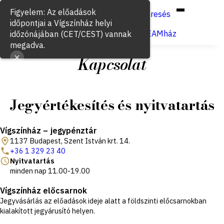
Hun
Eng
/
Keresés
Jegyvásárlás
VígSTREAMház
Kapcsolat
Jegyértékesítés és nyitvatartás
Vígszínház – jegypénztár
1137 Budapest, Szent István krt. 14.
+36 1 329 23 40
Nyitvatartás
minden nap 11.00-19.00
Vígszínház előcsarnok
Jegyvásárlás az előadások ideje alatt a földszinti előcsarnokban
kialakított jegyárusító helyen.