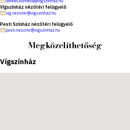
berkes.kornelia@vigszinhaz.hu
Vígszínház nézőtéri felügyelő
vig.nezoter@vigszinhaz.hu
Pesti Színház nézőtéri felügyelő
pesti.nezoter@vigszinhaz.hu
Megközelíthetőség
Vígszínház