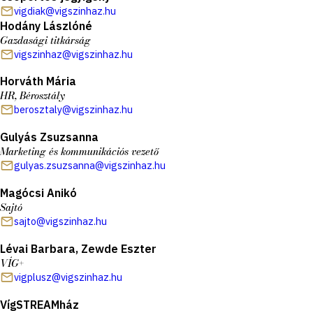
vigdiak@vigszinhaz.hu
Hodány Lászlóné
Gazdasági titkárság
vigszinhaz@vigszinhaz.hu
Horváth Mária
HR, Bérosztály
berosztaly@vigszinhaz.hu
Gulyás Zsuzsanna
Marketing és kommunikációs vezető
gulyas.zsuzsanna@vigszinhaz.hu
Magócsi Anikó
Sajtó
sajto@vigszinhaz.hu
Lévai Barbara, Zewde Eszter
VÍG+
vigplusz@vigszinhaz.hu
VígSTREAMház