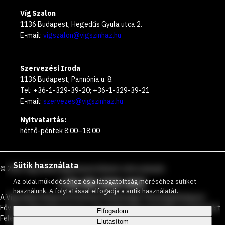
Víg Szalon
1136 Budapest, Hegedűs Gyula utca 2.
E-mail:
vigszalon@vigszinhaz.hu
Szervezési Iroda
1136 Budapest, Pannónia u. 8.
Tel: +36-1-329-39-20; +36-1-329-39-21
E-mail:
szervezes@vigszinhaz.hu
Nyitvatartás:
hétfő-péntek 8:00–18:00
Sütik használata
©
2026
Vígszínház
Ingyenesen hívható zöld számunk
:
+36 80 204 443
Az oldal működéséhez és a látogatottság méréséhez sütiket
használunk. A folytatással elfogadja a sütik használatát.
A Vígszínház Nonprofit Korlátolt Felelősségű Társaság Budapest
Főváros Önkormányzata és a Társadalmi Kapcsolatokért és Kultúráért
Elfogadom
Felelős Minisztérium által közösen működtetett színház.
Elutasítom