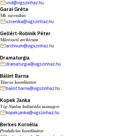
vod@vigszinhaz.hu
Garai Gréta
Mb. szcenikus
szcenika@vigszinhaz.hu
Gellért-Robinik Péter
Művészeti archívum
archivum@vigszinhaz.hu
Dramaturgia
dramaturgia@vigszinhaz.hu
Bálint Barna
Táncos koordinátor
balint.barna@vigszinhaz.hu
Kopek Janka
Víg Szalon kulturális manager
kopek.janka@vigszinhaz.hu
Berkes Kornélia
Produkciós koordinátor