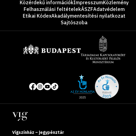
Közérdekű információk
Impresszum
Közlemény
Felhasználási feltételek
ÁSZF
Adatvédelem
Etikai Kódex
Akadálymentesítési nyilatkozat
Sajtószoba
Támogatók
Site
Közösségi
of
média
the
oldalak
year
Helyszínek
2025
Vígszínház – jegypénztár