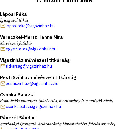
Láposi Réka
Igazgatói titkár
laposi.reka@vigszinhaz.hu
Vereczkei-Mertz Hanna Míra
Művészeti főtitkár
egyeztetes@vigszinhaz.hu
Vígszínház művészeti titkárság
titkarsag@vigszinhaz.hu
Pesti Színház művészeti titkárság
pestiszinhaz@vigszinhaz.hu
Csonka Balázs
Produkciós manager (házbérlés, rendezvények, vendégjátékok)
csonka.balazs@vigszinhaz.hu
Pánczél Sándor
gazdasági igazgató, átláthatóság biztosításáért felelős személy