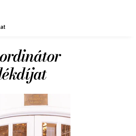
at
ordinátor
ékdíjat