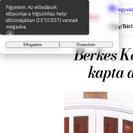
Figyelem: Az előadások
Sütik használata
Jegyvás
időpontjai a Vígszínház helyi
időzónájában (CET/CEST) vannak
Az oldal működéséhez és a látogatottság méréséhez
Jegy/Bérl
sütiket használunk. A folytatással elfogadja a sütik
megadva.
használatát.
Elfogadom
Elutasítom
Berkes K
kapta 