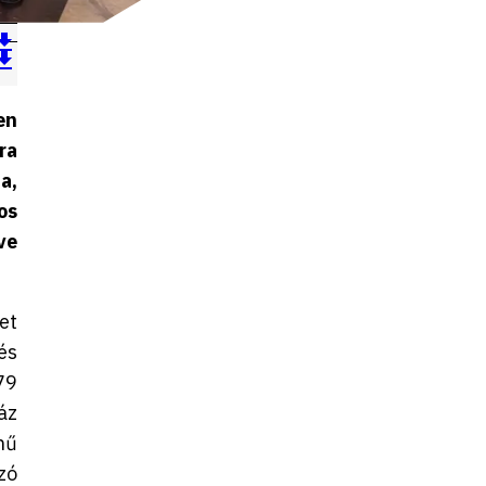
en
ra
a,
os
ve
et
és
79
áz
nű
zó