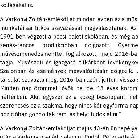
kollégákat is.
A Várkonyi Zoltán-emlékdíjat minden évben az a műsza
munkatársai titkos szavazással megválasztanak. Az i
1991-ben végzett a pécsi balettiskolában, és még ab
zenés-táncos produkcióban dolgozott. Gyer
művészmenedzsmenttel foglalkozott, majd 2016-ban 
tagja. Művészeti és igazgatói titkárként tevékenyke
Szalonban és események megvalósításán dolgozik. „
társulat szavazta meg. 2016-ban azért jöttem vissza s
Minden nap örömmel jövök be ide. 13 éves korom 
háttérben. Akit egyszer ez a közeg beszippant, ne
szerencsés ez a szakma, hogy nincs két egyforma nap,
pozícióban gondoltak rám, és helyt tudok állni.”
A Várkonyi Zoltán-emlékdíjat május 13-án ünnepélyes
után a Várkonyi-család, valamint Rudolf Péter adta át.