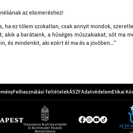
rnéliának az elismeréshez!
, ha ez tőlem szokatlan, csak annyit mondok, szeretle
t, akik a barátaink, a hűséges műszakiakat, sőt ma m
n, és mindenkit, aki ezért él ma és a jövőben…”
emény
Felhasználási feltételek
ÁSZF
Adatvédelem
Etikai Kó
Site
of
Közösségi
the
média