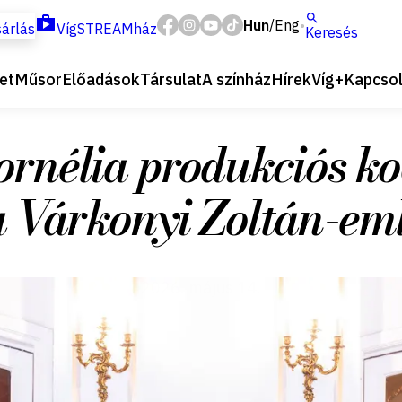
Hun
Eng
/
árlás
VígSTREAMház
Keresés
et
Műsor
Előadások
Társulat
A színház
Hírek
Víg+
Kapcsol
ornélia produkciós ko
a Várkonyi Zoltán-eml
2026. május 14.