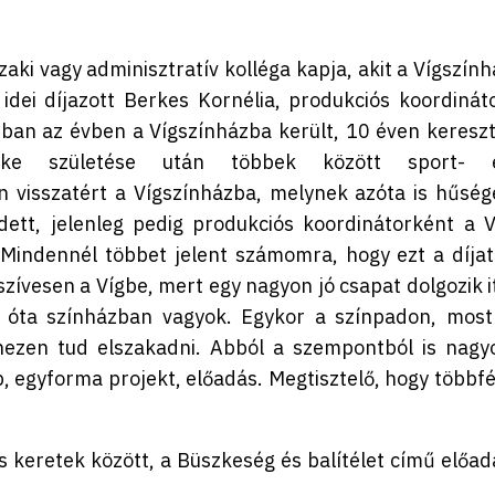
ki vagy adminisztratív kolléga kapja, akit a Vígszính
dei díjazott Berkes Kornélia, produkciós koordináto
ban az évben a Vígszínházba került, 10 éven kereszt
meke születése után többek között sport- 
visszatért a Vígszínházba, melynek azóta is hűség
dett, jelenleg pedig produkciós koordinátorként a V
Mindennél többet jelent számomra, hogy ezt a díjat
zívesen a Vígbe, mert egy nagyon jó csapat dolgozik it
óta színházban vagyok. Egykor a színpadon, most
hezen tud elszakadni. Abból a szempontból is nagy
 egyforma projekt, előadás. Megtisztelő, hogy többfé
 keretek között, a Büszkeség és balítélet című előad