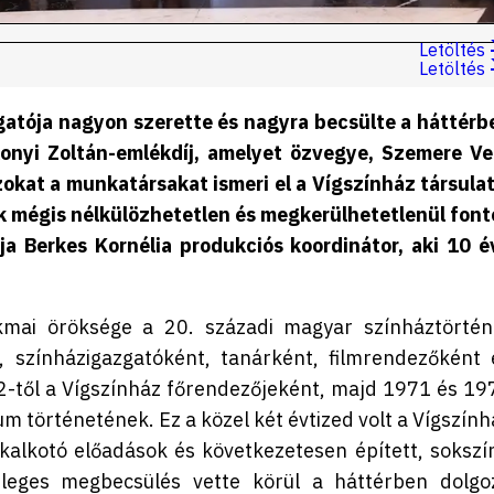
Letöltés
Letöltés
gatója nagyon szerette és nagyra becsülte a háttérb
konyi Zoltán-emlékdíj, amelyet özvegye, Szemere Ve
okat a munkatársakat ismeri el a Vígszínház társulat
k mégis nélkülözhetetlen és megkerülhetetlenül font
ja Berkes Kornélia produkciós koordinátor, aki 10 é
kmai öröksége a 20. századi magyar színháztörtén
, színházigazgatóként, tanárként, filmrendezőként 
2-től a Vígszínház főrendezőjeként, majd 1971 és 19
m történetének. Ez a közel két évtized volt a Vígszính
kalkotó előadások és következetesen épített, sokszí
nleges megbecsülés vette körül a háttérben dolgo