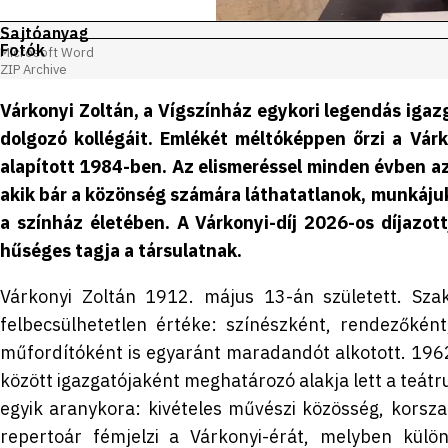
Sajtóanyag
Fotók
Microsoft Word
ZIP Archive
Várkonyi Zoltán, a Vígszínház egykori legendás igaz
dolgozó kollégáit. Emlékét méltóképpen őrzi a Vár
alapított 1984-ben. Az elismeréssel minden évben az
akik bár a közönség számára láthatatlanok, munkáju
a színház életében. A Várkonyi-díj 2026-os díjazott
hűséges tagja a társulatnak.
Várkonyi Zoltán 1912. május 13-án született. Sza
felbecsülhetetlen értéke: színészként, rendezőként
műfordítóként is egyaránt maradandót alkotott. 196
között igazgatójaként meghatározó alakja lett a teátru
egyik aranykora: kivételes művészi közösség, korsza
repertoár fémjelzi a Várkonyi-érát, melyben külö