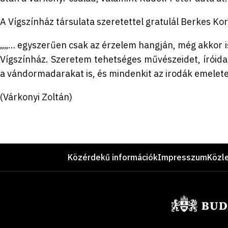
A Vígszínház társulata szeretettel gratulál Berkes Ko
„„… egyszerűen csak az érzelem hangján, még akkor is
Vígszínház. Szeretem tehetséges művészeidet, íróida
a vándormadarakat is, és mindenkit az irodák emeletei
(Várkonyi Zoltán)
Lábléc
Közérdekű információk
Impresszum
Közl
Támogatók