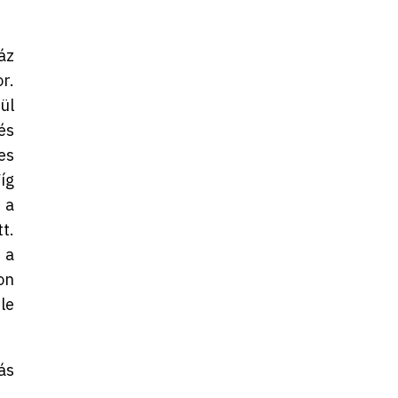
áz
r.
ül
és
es
íg
 a
t.
 a
on
le
ás