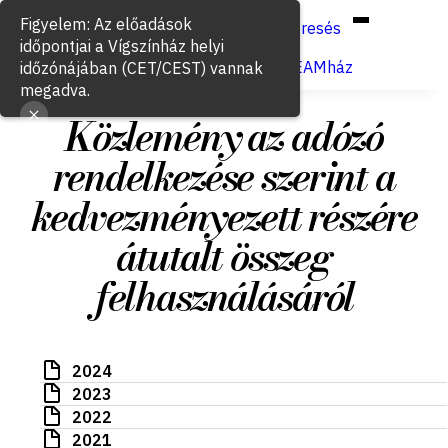
Hun
Eng
/
Figyelem: Az előadások
Keresés
időpontjai a Vígszínház helyi
Jegyvásárlás
VígSTREAMház
időzónájában (CET/CEST) vannak
megadva.
Közlemény az adózó
rendelkezése szerint a
kedvezményezett részére
átutalt összeg
felhasználásáról
2024
2023
2022
2021