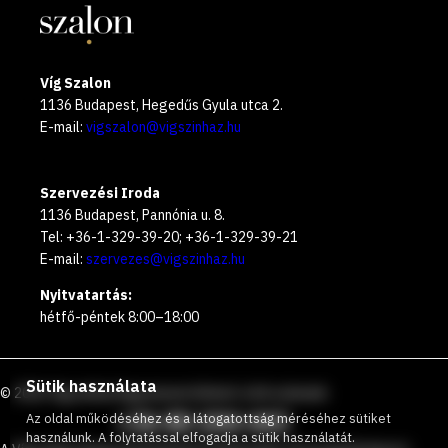
Víg Szalon
1136 Budapest, Hegedűs Gyula utca 2.
E-mail:
vigszalon@vigszinhaz.hu
Szervezési Iroda
1136 Budapest, Pannónia u. 8.
Tel: +36-1-329-39-20; +36-1-329-39-21
E-mail:
szervezes@vigszinhaz.hu
Nyitvatartás:
hétfő-péntek 8:00–18:00
Sütik használata
©
2026
Vígszínház
Ingyenesen hívható zöld számunk
:
+36 80 204 443
Az oldal működéséhez és a látogatottság méréséhez sütiket
használunk. A folytatással elfogadja a sütik használatát.