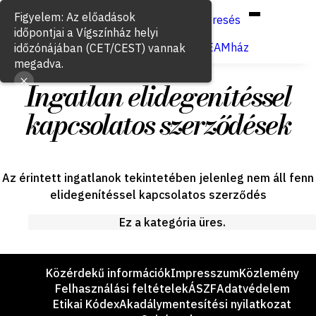
Hun
Eng
/
Figyelem: Az előadások
Keresés
időpontjai a Vígszínház helyi
Jegyvásárlás
VígSTREAMház
időzónájában (CET/CEST) vannak
megadva.
Ingatlan elidegenítéssel
kapcsolatos szerződések
Az érintett ingatlanok tekintetében jelenleg nem áll fenn
elidegenítéssel kapcsolatos szerződés
Ez a kategória üres.
Lábléc
Közérdekű információk
Impresszum
Közlemény
Felhasználási feltételek
ÁSZF
Adatvédelem
Etikai Kódex
Akadálymentesítési nyilatkozat