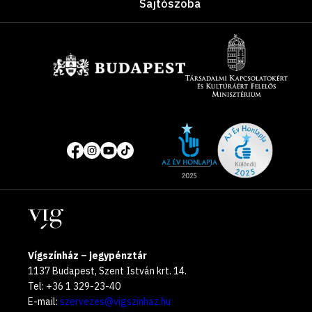
Sajtószoba
Támogatók
Site
Közösségi
of
média
the
oldalak
year
Helyszínek
2025
Vígszínház – jegypénztár
1137 Budapest, Szent István krt. 14.
Tel: +36 1 329-23-40
E-mail:
szervezes@vigszinhaz.hu