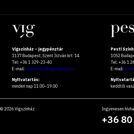
Helyszínek
Vígszínház – jegypénztár
Pesti Szính
1137 Budapest, Szent István krt. 14.
1052 Budapes
Tel: +36 1 329-23-40
Tel: +36 1 
E-mail:
szervezes@vigszinhaz.hu
E-mail:
szer
Nyitvatartás:
Nyitvatartá
minden nap 11.00–19.00
keddtől vas
©
2026
Vígszínház
Ingyenesen hívh
+36 80