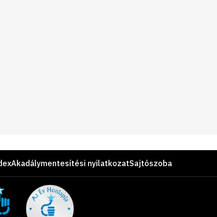
dex
Akadálymentesítési nyilatkozat
Sajtószoba