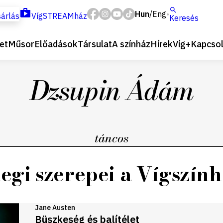
Hun
Eng
/
árlás
VígSTREAMház
Keresés
et
Műsor
Előadások
Társulat
A színház
Hírek
Víg+
Kapcsol
Dzsupin Ádám
táncos
legi szerepei a Vígszín
Jane Austen
Büszkeség és balítélet