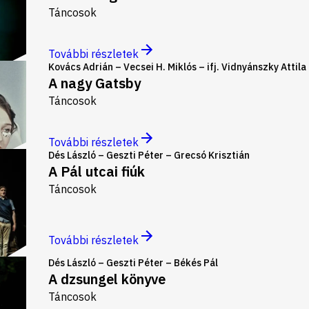
Táncosok
További részletek
Kovács Adrián – Vecsei H. Miklós – ifj. Vidnyánszky Attila
A nagy Gatsby
Táncosok
További részletek
Dés László – Geszti Péter – Grecsó Krisztián
A Pál utcai fiúk
Táncosok
További részletek
Dés László – Geszti Péter – Békés Pál
A dzsungel könyve
Táncosok