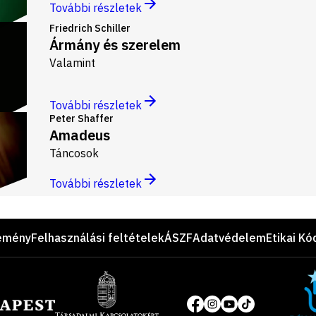
További részletek
Friedrich Schiller
Ármány és szerelem
Valamint
További részletek
Peter Shaffer
Amadeus
Táncosok
További részletek
emény
Felhasználási feltételek
ÁSZF
Adatvédelem
Etikai Kó
Site
of
Közösségi
the