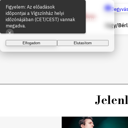
Figyelem: Az előadások
Sütik használata
Jegyvás
időpontjai a Vígszínház helyi
időzónájában (CET/CEST) vannak
Az oldal működéséhez és a látogatottság méréséhez
Jegy/Bérl
sütiket használunk. A folytatással elfogadja a sütik
megadva.
használatát.
Elfogadom
Elutasítom
Jelen