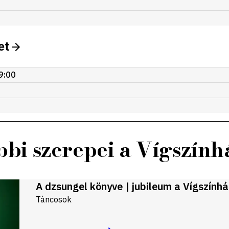
et
9:00
bi szerepei a Vígszín
A dzsungel könyve | jubileum a Vígszính
Táncosok