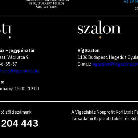
média
year
oldalak
2025
áz – jegypénztár
Víg Szalon
t, Váci utca 9.
1136 Budapest, Hegedűs Gyula 
266-55-57
E-mail:
vigszalon@vigszinhaz.h
vezes@vigszinhaz.hu
s:
árnapig 15.00–19.00
ató zöld számunk
:
A Vígszínház Nonprofit Korlátolt
Társadalmi Kapcsolatokért és Kult
 204 443