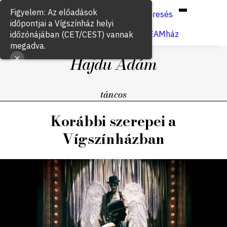
Hun
Eng
/
Figyelem: Az előadások
Keresés
időpontjai a Vígszínház helyi
Jegyvásárlás
VígSTREAMház
időzónájában (CET/CEST) vannak
megadva.
Hajdu Ádám
táncos
Korábbi szerepei a
Vígszínházban