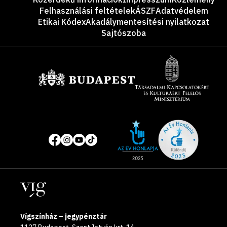
Felhasználási feltételek
ÁSZF
Adatvédelem
Etikai Kódex
Akadálymentesítési nyilatkozat
Sajtószoba
Támogatók
Site
Közösségi
of
média
the
oldalak
year
Helyszínek
2025
Vígszínház – jegypénztár