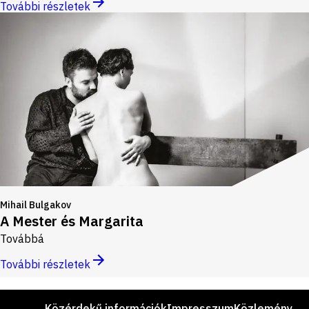
További részletek
Mihail Bulgakov
A Mester és Margarita
Továbbá
További részletek
Lábléc
Közérdekű információk
Impresszum
Közlemény