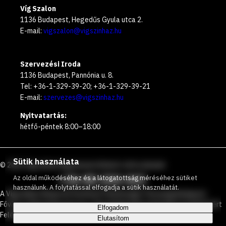
Víg Szalon
1136 Budapest, Hegedűs Gyula utca 2.
E-mail:
vigszalon@vigszinhaz.hu
Szervezési Iroda
1136 Budapest, Pannónia u. 8.
Tel: +36-1-329-39-20; +36-1-329-39-21
E-mail:
szervezes@vigszinhaz.hu
Nyitvatartás:
hétfő-péntek 8:00–18:00
Sütik használata
©
2026
Vígszínház
Ingyenesen hívható zöld számunk
:
+36 80 204 443
Az oldal működéséhez és a látogatottság méréséhez sütiket
használunk. A folytatással elfogadja a sütik használatát.
A Vígszínház Nonprofit Korlátolt Felelősségű Társaság Budapest
Főváros Önkormányzata és a Társadalmi Kapcsolatokért és Kultúráért
Elfogadom
Felelős Minisztérium által közösen működtetett színház.
Elutasítom