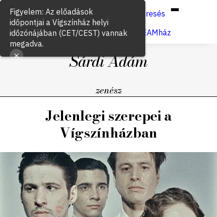
Hun
Eng
/
Figyelem: Az előadások
Keresés
időpontjai a Vígszínház helyi
Jegyvásárlás
VígSTREAMház
időzónájában (CET/CEST) vannak
megadva.
Sárdi Ádám
zenész
Jelenlegi szerepei a
Vígszínházban