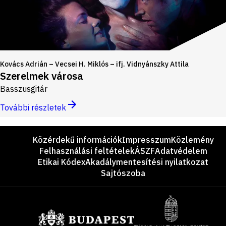
Kovács Adrián – Vecsei H. Miklós – ifj. Vidnyánszky Attila
Szerelmek városa
Basszusgitár
További részletek
Lábléc
Közérdekű információk
Impresszum
Közlemény
Felhasználási feltételek
ÁSZF
Adatvédelem
Etikai Kódex
Akadálymentesítési nyilatkozat
Sajtószoba
Támogatók