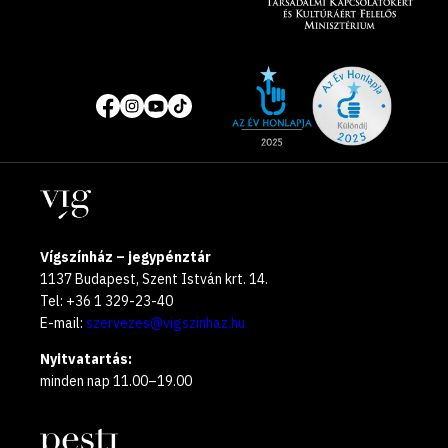
Site
Közösségi
of
média
the
oldalak
year
Helyszínek
2025
Vígszínház – jegypénztár
1137 Budapest, Szent István krt. 14.
Tel: +36 1 329-23-40
E-mail:
szervezes@vigszinhaz.hu
Nyitvatartás:
minden nap 11.00–19.00