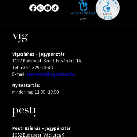
Közösségi
of
média
the
oldalak
year
Helyszínek
2025
Vígszínház – jegypénztár
1137 Budapest, Szent István krt. 14.
Tel: +36 1 329-23-40
E-mail:
szervezes@vigszinhaz.hu
Nyitvatartás:
minden nap 11.00–19.00
Pesti Színház – jegypénztár
1052 Budapest, Váci utca 9.