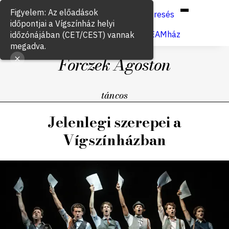
Hun
Eng
/
Figyelem: Az előadások
Keresés
időpontjai a Vígszínház helyi
Jegyvásárlás
VígSTREAMház
időzónájában (CET/CEST) vannak
megadva.
Forczek Ágoston
táncos
Jelenlegi szerepei a
Vígszínházban