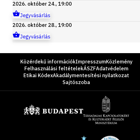
2026. október 24., 19:00
Jegyvásárlás
2026. október 28., 19:00
Jegyvásárlás
Lábléc
Közérdekű információk
Impresszum
Közlemény
Felhasználási feltételek
ÁSZF
Adatvédelem
Etikai Kódex
Akadálymentesítési nyilatkozat
Sajtószoba
Támogatók
Site