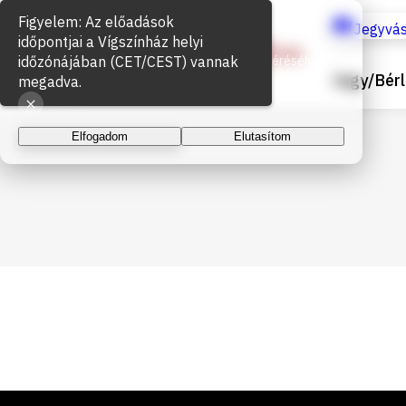
Figyelem: Az előadások
Sütik használata
Jegyvás
időpontjai a Vígszínház helyi
időzónájában (CET/CEST) vannak
Az oldal működéséhez és a látogatottság méréséhez
Jegy/Bérl
sütiket használunk. A folytatással elfogadja a sütik
megadva.
használatát.
Elfogadom
Elutasítom
Lábléc