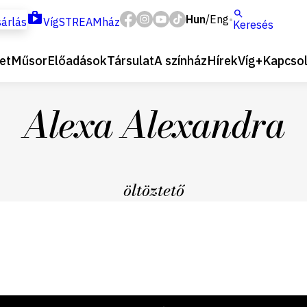
Hun
Eng
/
árlás
VígSTREAMház
Keresés
et
Műsor
Előadások
Társulat
A színház
Hírek
Víg+
Kapcsol
Alexa Alexandra
öltöztető