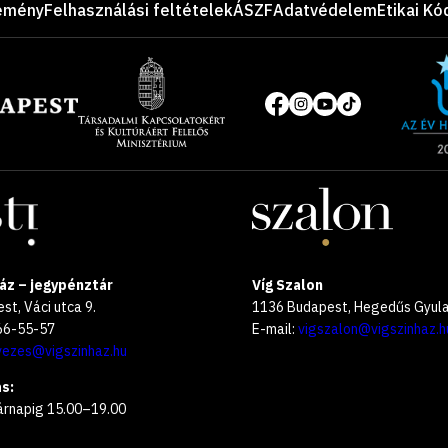
emény
Felhasználási feltételek
ÁSZF
Adatvédelem
Etikai Kó
Site
of
Közösségi
the
média
year
oldalak
2025
áz – jegypénztár
Víg Szalon
t, Váci utca 9.
1136 Budapest, Hegedűs Gyula 
266-55-57
E-mail:
vigszalon@vigszinhaz.h
vezes@vigszinhaz.hu
s:
árnapig 15.00–19.00