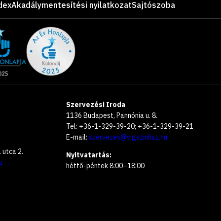
dex
Akadálymentesítési nyilatkozat
Sajtószoba
Szervezési Iroda
1136 Budapest, Pannónia u. 8.
Tel: +36-1-329-39-20; +36-1-329-39-21
E-mail:
szervezes@vigszinhaz.hu
utca 2.
Nyitvatartás:
u
hétfő-péntek 8:00–18:00