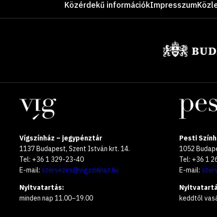
Közérdekű információk
Impresszum
Közl
Támogatók
Helyszínek
Vígszínház – jegypénztár
Pesti Szính
1137 Budapest, Szent István krt. 14.
1052 Budapes
Tel: +36 1 329-23-40
Tel: +36 1 
E-mail:
szervezes@vigszinhaz.hu
E-mail:
szer
Nyitvatartás:
Nyitvatartá
minden nap 11.00–19.00
keddtől vas