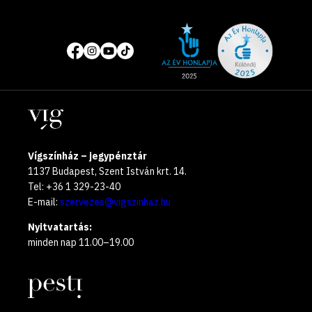
Site
Közösségi
of
média
the
oldalak
year
Helyszínek
2025
Vígszínház – jegypénztár
1137 Budapest, Szent István krt. 14.
Tel: +36 1 329-23-40
E-mail:
szervezes@vigszinhaz.hu
Nyitvatartás:
minden nap 11.00–19.00