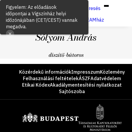
Hun
Eng
/
Figyelem: Az előadások
Keresés
időpontjai a Vígszínház helyi
Jegyvásárlás
VígSTREAMház
időzónájában (CET/CEST) vannak
megadva.
Sólyom András
díszítő-bútoros
Lábléc
Közérdekű információk
Impresszum
Közlemény
Felhasználási feltételek
ÁSZF
Adatvédelem
Etikai Kódex
Akadálymentesítési nyilatkozat
Sajtószoba
Támogatók