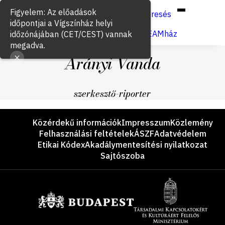
Hun
Eng
/
Figyelem: Az előadások
Keresés
időpontjai a Vígszínház helyi
Jegyvásárlás
VígSTREAMház
időzónájában (CET/CEST) vannak
megadva.
Arányi Vanda
szerkesztő-riporter
Lábléc
Közérdekű információk
Impresszum
Közlemény
Felhasználási feltételek
ÁSZF
Adatvédelem
Etikai Kódex
Akadálymentesítési nyilatkozat
Sajtószoba
Támogatók