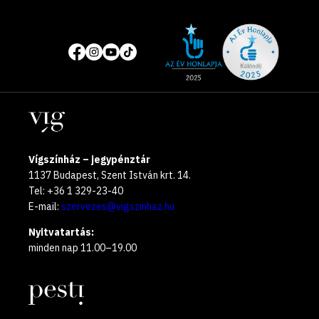
Site
Közösségi
of
média
the
oldalak
year
Helyszínek
2025
Vígszínház – jegypénztár
1137 Budapest, Szent István krt. 14.
Tel: +36 1 329-23-40
E-mail:
szervezes@vigszinhaz.hu
Nyitvatartás:
minden nap 11.00–19.00