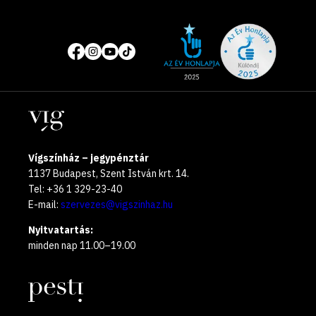
Site
Közösségi
of
média
the
oldalak
year
Helyszínek
2025
Vígszínház – jegypénztár
1137 Budapest, Szent István krt. 14.
Tel: +36 1 329-23-40
E-mail:
szervezes@vigszinhaz.hu
Nyitvatartás:
minden nap 11.00–19.00