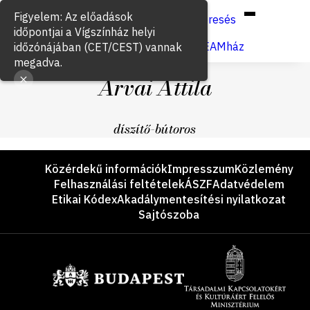
Hun
Eng
/
Figyelem: Az előadások
Keresés
időpontjai a Vígszínház helyi
Jegyvásárlás
VígSTREAMház
időzónájában (CET/CEST) vannak
megadva.
Árvai Attila
díszítő-bútoros
Lábléc
Közérdekű információk
Impresszum
Közlemény
Felhasználási feltételek
ÁSZF
Adatvédelem
Etikai Kódex
Akadálymentesítési nyilatkozat
Sajtószoba
Támogatók