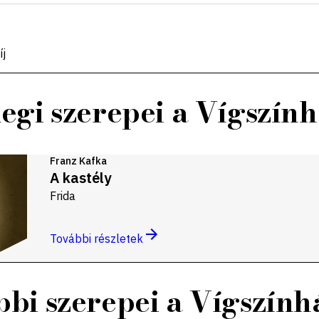
íj
legi szerepei a Vígszín
Franz Kafka
A kastély
Frida
További részletek
bi szerepei a Vígszín