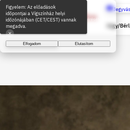
Sütik használata
Jegyvás
Az oldal működéséhez és a látogatottság méréséhez
Jegy/Bérl
sütiket használunk. A folytatással elfogadja a sütik
használatát.
Elfogadom
Elutasítom