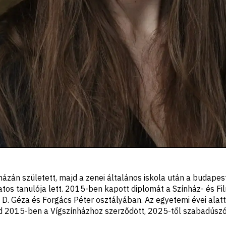
zán született, majd a zenei általános iskola után a budapes
os tanulója lett. 2015-ben kapott diplomát a Színház- és 
D. Géza és Forgács Péter osztályában. Az egyetemi évei alatt
jd 2015-ben a Vígszínházhoz szerződött, 2025-től szabadúszó