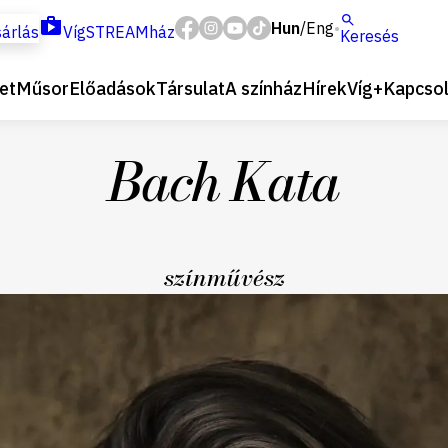
Hun
Eng
/
árlás
VígSTREAMház
Keresés
et
Műsor
Előadások
Társulat
A színház
Hírek
Víg+
Kapcsol
Bach Kata
színművész