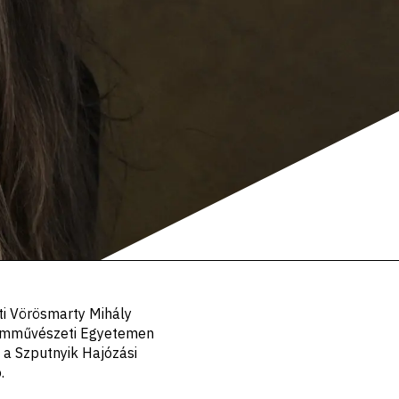
ti Vörösmarty Mihály
Filmművészeti Egyetemen
 a Szputnyik Hajózási
.