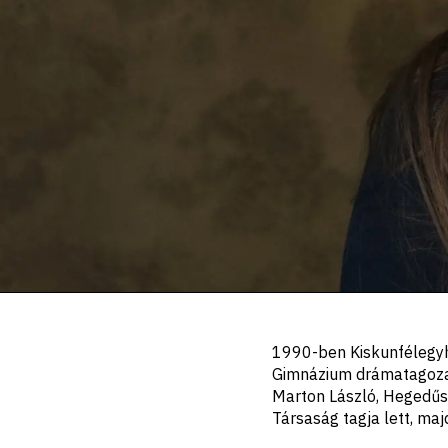
Portré,
1990-ben Kiskunfélegyhá
leírás
Gimnázium drámatagozat
Marton László, Hegedűs 
Társaság tagja lett, ma