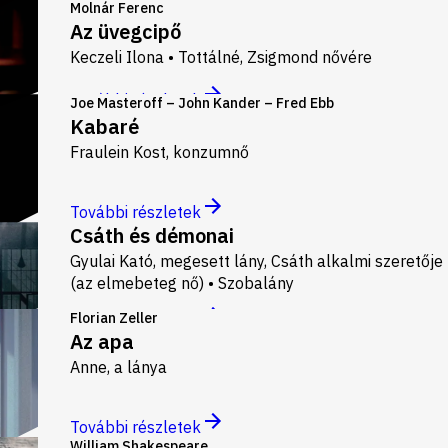
Molnár Ferenc
Az üvegcipő
Keczeli Ilona • Tottálné, Zsigmond nővére
További részletek
Joe Masteroff – John Kander – Fred Ebb
Kabaré
Fraulein Kost, konzumnő
További részletek
Csáth és démonai
Gyulai Kató, megesett lány, Csáth alkalmi szeretője 
(az elmebeteg nő) • Szobalány
Florian Zeller
További részletek
Az apa
Anne, a lánya
További részletek
William Shakespeare