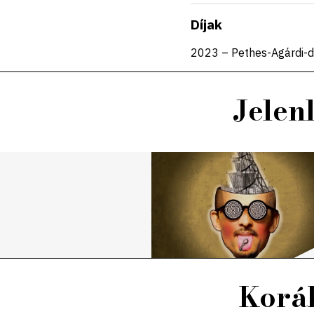
Díjak
2023 – Pethes-Agárdi-d
Jelen
Koráb