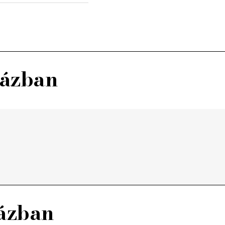
házban
házban