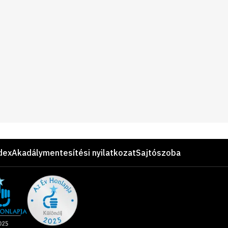
dex
Akadálymentesítési nyilatkozat
Sajtószoba