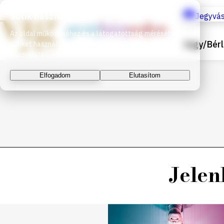
Sütik használata
Jegyvás
Az oldal működéséhez és a látogatottság méréséhez
Jegy/Bérl
sütiket használunk. A folytatással elfogadja a sütik
használatát.
Elfogadom
Elutasítom
Jelen