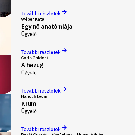
További részletek
Wéber Kata
Egy nő anatómiája
Ügyelő
További részletek
Carlo Goldoni
A hazug
Ügyelő
További részletek
Hanoch Levin
Krum
Ügyelő
További részletek
Ránki György – Vas István – Hubay Miklós