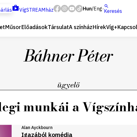
Hun
Eng
/
árlás
VígSTREAMház
Keresés
et
Műsor
Előadások
Társulat
A színház
Hírek
Víg+
Kapcsol
Báhner Péter
ügyelő
legi munkái a Vígszín
Alan Ayckbourn
Igazából komédia