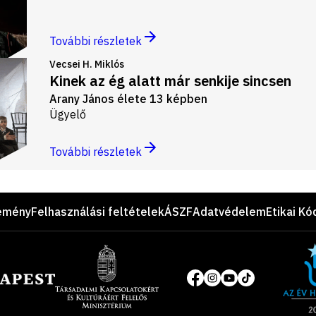
További részletek
Vecsei H. Miklós
Kinek az ég alatt már senkije sincsen
Arany János élete 13 képben
Ügyelő
További részletek
emény
Felhasználási feltételek
ÁSZF
Adatvédelem
Etikai Kó
Site
of
Közösségi
the
média
year
oldalak