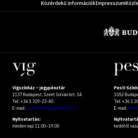
Közérdekű információk
Impresszum
Közl
Támogatók
Helyszínek
Vígszínház – jegypénztár
Pesti Szính
1137 Budapest, Szent István krt. 14.
1052 Budapes
Tel: +36 1 329-23-40
Tel: +36 1 
E-mail:
szervezes@vigszinhaz.hu
E-mail:
szer
Nyitvatartás:
Nyitvatartá
minden nap 11.00–19.00
keddtől vas