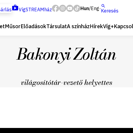
Hun
Eng
/
árlás
VígSTREAMház
Keresés
et
Műsor
Előadások
Társulat
A színház
Hírek
Víg+
Kapcsol
Bakonyi Zoltán
világosítótár-vezető helyettes