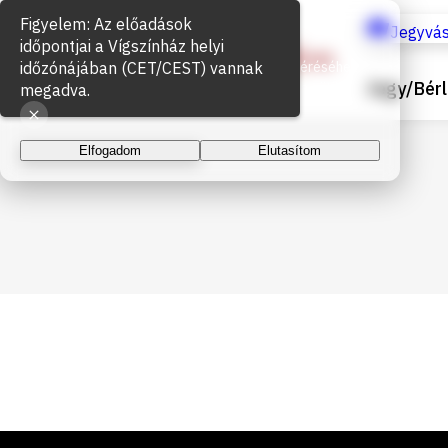
Figyelem: Az előadások
Sütik használata
Jegyvás
időpontjai a Vígszínház helyi
időzónájában (CET/CEST) vannak
Az oldal működéséhez és a látogatottság méréséhez
Jegy/Bérl
sütiket használunk. A folytatással elfogadja a sütik
megadva.
használatát.
Elfogadom
Elutasítom
Lábléc