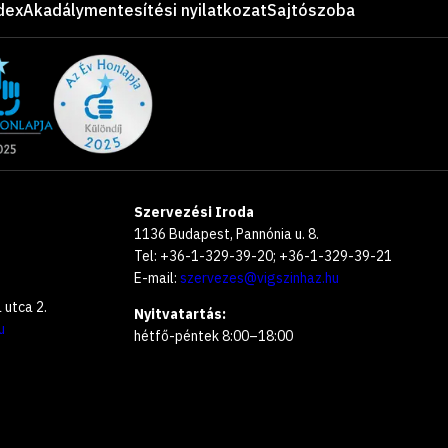
dex
Akadálymentesítési nyilatkozat
Sajtószoba
Szervezési Iroda
1136 Budapest, Pannónia u. 8.
Tel: +36-1-329-39-20; +36-1-329-39-21
E-mail:
szervezes@vigszinhaz.hu
utca 2.
Nyitvatartás:
u
hétfő-péntek 8:00–18:00