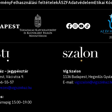
emény
Felhasználási feltételek
ÁSZF
Adatvédelem
Etikai Kó
Site
of
Közösségi
the
média
year
oldalak
2025
áz – jegypénztár
Víg Szalon
t, Váci utca 9.
1136 Budapest, Hegedűs Gyula 
266-55-57
E-mail:
vigszalon@vigszinhaz.h
vezes@vigszinhaz.hu
s:
árnapig 15.00–19.00