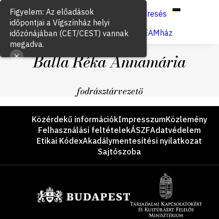
Hun
Eng
/
Figyelem: Az előadások
Keresés
időpontjai a Vígszínház helyi
Jegyvásárlás
VígSTREAMház
időzónájában (CET/CEST) vannak
megadva.
Balla Réka Annamária
fodrásztárvezető
Lábléc
Közérdekű információk
Impresszum
Közlemény
Felhasználási feltételek
ÁSZF
Adatvédelem
Etikai Kódex
Akadálymentesítési nyilatkozat
Sajtószoba
Támogatók