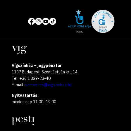
Site
Közösségi
of
média
the
oldalak
year
Helyszínek
2025
Vígszínház – jegypénztár
1137 Budapest, Szent István krt. 14.
Tel: +36 1 329-23-40
E-mail:
szervezes@vigszinhaz.hu
Nyitvatartás:
minden nap 11.00–19.00