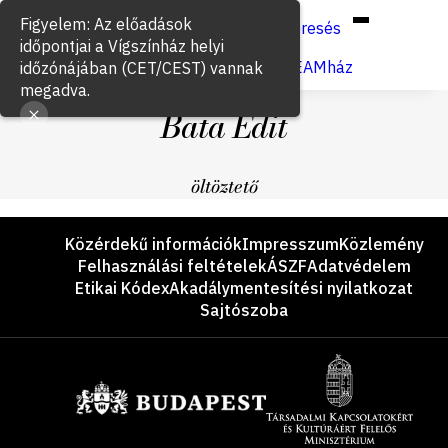
Hun
Eng
/
Figyelem: Az előadások
Keresés
időpontjai a Vígszínház helyi
Jegyvásárlás
VígSTREAMház
időzónájában (CET/CEST) vannak
megadva.
Bata Edit
öltöztető
Lábléc
Közérdekű információk
Impresszum
Közlemény
Felhasználási feltételek
ÁSZF
Adatvédelem
Etikai Kódex
Akadálymentesítési nyilatkozat
Sajtószoba
Támogatók