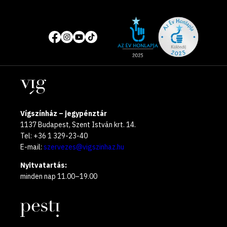
Site
Közösségi
of
média
the
oldalak
year
Helyszínek
2025
Vígszínház – jegypénztár
1137 Budapest, Szent István krt. 14.
Tel: +36 1 329-23-40
E-mail:
szervezes@vigszinhaz.hu
Nyitvatartás:
minden nap 11.00–19.00