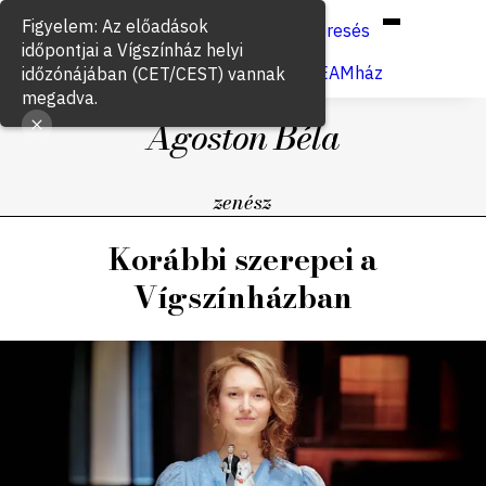
Hun
Eng
/
Figyelem: Az előadások
Keresés
időpontjai a Vígszínház helyi
Jegyvásárlás
VígSTREAMház
időzónájában (CET/CEST) vannak
megadva.
Ágoston Béla
zenész
Korábbi szerepei a
Vígszínházban