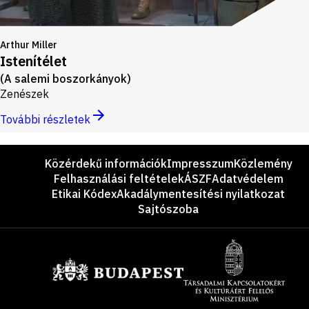
Arthur Miller
Istenítélet
(A salemi boszorkányok)
Zenészek
További részletek
Lábléc
Közérdekű információk
Impresszum
Közlemény
Felhasználási feltételek
ÁSZF
Adatvédelem
Etikai Kódex
Akadálymentesítési nyilatkozat
Sajtószoba
Támogatók