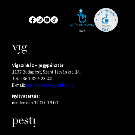
Site
Közösségi
of
média
the
oldalak
year
Helyszínek
2025
Vígszínház – jegypénztár
1137 Budapest, Szent István krt. 14.
Tel: +36 1 329-23-40
E-mail:
szervezes@vigszinhaz.hu
Nyitvatartás:
minden nap 11.00–19.00