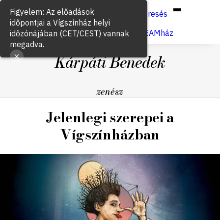
Hun
Eng
/
Figyelem: Az előadások
Keresés
időpontjai a Vígszínház helyi
Jegyvásárlás
VígSTREAMház
időzónájában (CET/CEST) vannak
megadva.
Kárpáti Benedek
zenész
Jelenlegi szerepei a
Vígszínházban