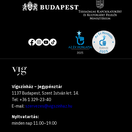
Site
Közösségi
of
média
the
oldalak
year
Helyszínek
2025
Vígszínház – jegypénztár
1137 Budapest, Szent István krt. 14.
Tel: +36 1 329-23-40
E-mail:
szervezes@vigszinhaz.hu
Nyitvatartás:
minden nap 11.00–19.00