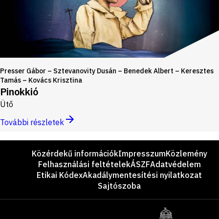
Presser Gábor – Sztevanovity Dusán – Benedek Albert – Keresztes
Tamás – Kovács Krisztina
Pinokkió
Ütő
További részletek
Lábléc
Közérdekű információk
Impresszum
Közlemény
Felhasználási feltételek
ÁSZF
Adatvédelem
Etikai Kódex
Akadálymentesítési nyilatkozat
Sajtószoba
Támogatók