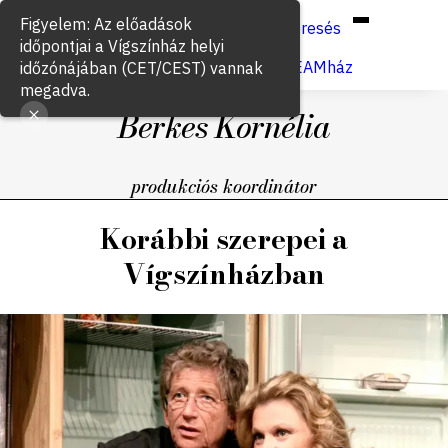
Hun
Eng
/
Figyelem: Az előadások
Keresés
időpontjai a Vígszínház helyi
Jegyvásárlás
VígSTREAMház
időzónájában (CET/CEST) vannak
megadva.
Berkes Kornélia
produkciós koordinátor
Korábbi szerepei a
Vígszínházban