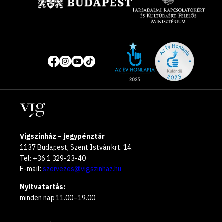
Site
Közösségi
of
média
the
oldalak
year
Helyszínek
2025
Vígszínház – jegypénztár
1137 Budapest, Szent István krt. 14.
Tel: +36 1 329-23-40
E-mail:
szervezes@vigszinhaz.hu
Nyitvatartás:
minden nap 11.00–19.00