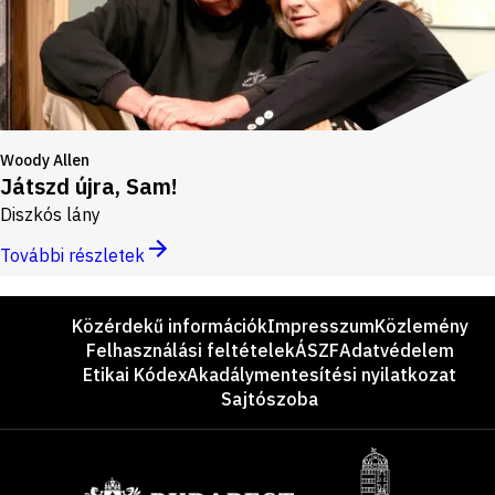
Woody Allen
Játszd újra, Sam!
Diszkós lány
További részletek
Lábléc
Közérdekű információk
Impresszum
Közlemény
Felhasználási feltételek
ÁSZF
Adatvédelem
Etikai Kódex
Akadálymentesítési nyilatkozat
Sajtószoba
Támogatók