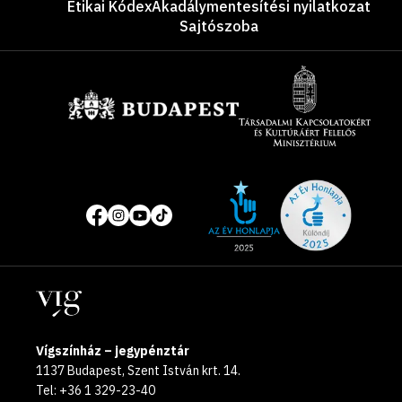
Etikai Kódex
Akadálymentesítési nyilatkozat
Sajtószoba
Támogatók
Site
Közösségi
of
média
the
oldalak
year
Helyszínek
2025
Vígszínház – jegypénztár
1137 Budapest, Szent István krt. 14.
Tel: +36 1 329-23-40