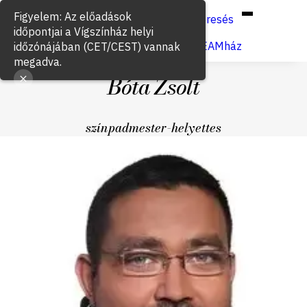
Hun
Eng
/
Figyelem: Az előadások
Keresés
időpontjai a Vígszínház helyi
Jegyvásárlás
VígSTREAMház
időzónájában (CET/CEST) vannak
megadva.
Bóta Zsolt
színpadmester-helyettes