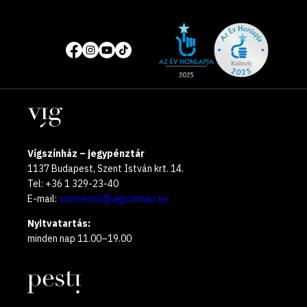
Site
Közösségi
of
média
the
oldalak
year
Helyszínek
2025
Vígszínház – jegypénztár
1137 Budapest, Szent István krt. 14.
Tel: +36 1 329-23-40
E-mail:
szervezes@vigszinhaz.hu
Nyitvatartás:
minden nap 11.00–19.00