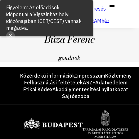
Hun
Eng
/
Figyelem: Az előadások
Keresés
időpontjai a Vígszínház helyi
Jegyvásárlás
VígSTREAMház
időzónájában (CET/CEST) vannak
megadva.
Búza Ferenc
gondnok
Lábléc
Közérdekű információk
Impresszum
Közlemény
Felhasználási feltételek
ÁSZF
Adatvédelem
Etikai Kódex
Akadálymentesítési nyilatkozat
Sajtószoba
Támogatók