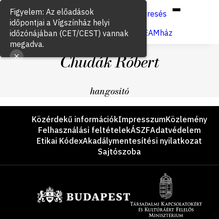
Hun
Eng
/
Figyelem: Az előadások
Keresés
időpontjai a Vígszínház helyi
Jegyvásárlás
VígSTREAMház
időzónájában (CET/CEST) vannak
megadva.
Chudák Róbert
hangosító
Lábléc
Közérdekű információk
Impresszum
Közlemény
Felhasználási feltételek
ÁSZF
Adatvédelem
Etikai Kódex
Akadálymentesítési nyilatkozat
Sajtószoba
Támogatók