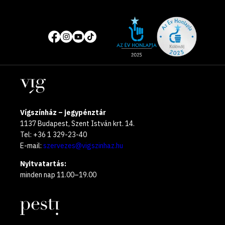
Site
Közösségi
of
média
the
oldalak
year
Helyszínek
2025
Vígszínház – jegypénztár
1137 Budapest, Szent István krt. 14.
Tel: +36 1 329-23-40
E-mail:
szervezes@vigszinhaz.hu
Nyitvatartás:
minden nap 11.00–19.00