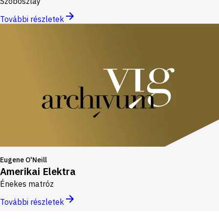
Szoboszlay
További részletek
Eugene O'Neill
Amerikai Elektra
Énekes matróz
További részletek