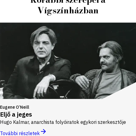
Vígszínházban
Eugene O’Neill
Eljő a jeges
Hugo Kalmar, anarchista folyóiratok egykori szerkesztője
További részletek