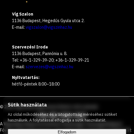
Víg Szalon
1136 Budapest, Hegedűs Gyula utca 2.
E-mail:
vigszalon@vigszinhaz.hu
Szervezési Iroda
1136 Budapest, Pannónia u. 8.
Tel: +36-1-329-39-20; +36-1-329-39-21
E-mail:
szervezes@vigszinhaz.hu
Nyitvatartás:
hétfő-péntek 8:00–18:00
Sütik használata
©
2026
Vígszínház
Ingyenesen hívható zöld számunk
:
+36 80 204 443
Az oldal működéséhez és a látogatottság méréséhez sütiket
használunk. A folytatással elfogadja a sütik használatát.
A Vígszínház Nonprofit Korlátolt Felelősségű Társaság Budapest
Főváros Önkormányzata és a Társadalmi Kapcsolatokért és Kultúráért
Elfogadom