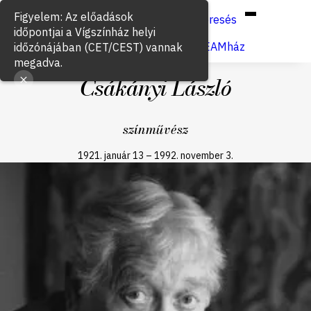
Hun
Eng
/
Figyelem: Az előadások
Keresés
időpontjai a Vígszínház helyi
Jegyvásárlás
VígSTREAMház
időzónájában (CET/CEST) vannak
megadva.
Csákányi László
színművész
1921. január 13
–
1992. november 3.