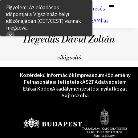
Hun
Eng
/
Figyelem: Az előadások
Keresés
időpontjai a Vígszínház helyi
Jegyvásárlás
VígSTREAMház
időzónájában (CET/CEST) vannak
megadva.
Hegedűs Dávid Zoltán
világosító
Lábléc
Közérdekű információk
Impresszum
Közlemény
Felhasználási feltételek
ÁSZF
Adatvédelem
Etikai Kódex
Akadálymentesítési nyilatkozat
Sajtószoba
Támogatók