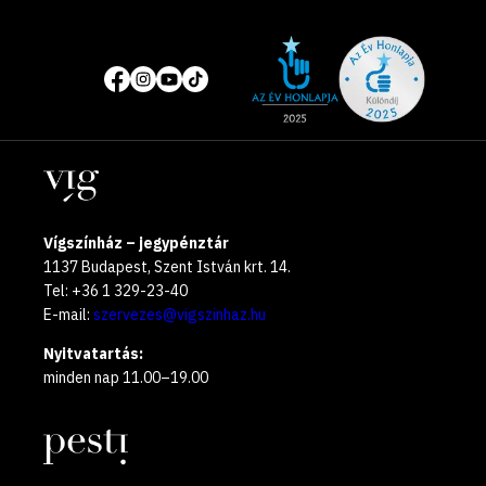
Site
Közösségi
of
média
the
oldalak
year
Helyszínek
2025
Vígszínház – jegypénztár
1137 Budapest, Szent István krt. 14.
Tel: +36 1 329-23-40
E-mail:
szervezes@vigszinhaz.hu
Nyitvatartás:
minden nap 11.00–19.00