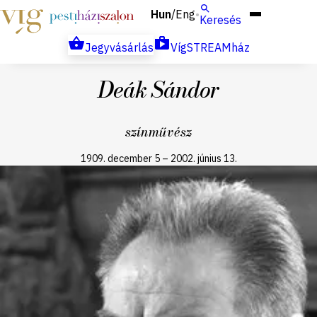
Hun
Eng
/
Keresés
Jegyvásárlás
VígSTREAMház
Deák Sándor
színművész
1909. december 5
–
2002. június 13.