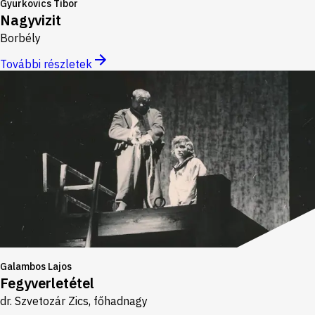
Gyurkovics Tibor
Nagyvizit
Borbély
További részletek
Galambos Lajos
Fegyverletétel
dr. Szvetozár Zics, főhadnagy