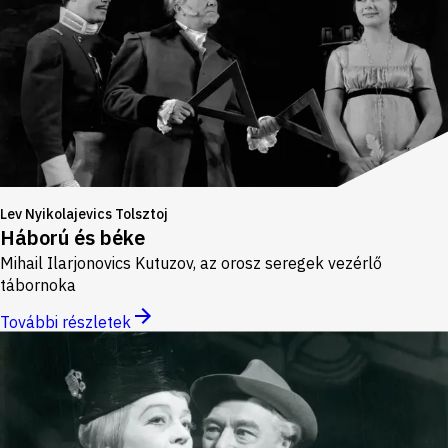
Lev Nyikolajevics Tolsztoj
Háború és béke
Mihail Ilarjonovics Kutuzov, az orosz seregek vezérlő
tábornoka
További részletek