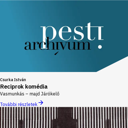
Csurka István
Reciprok komédia
Vasmunkás – majd Járókelő
További részletek