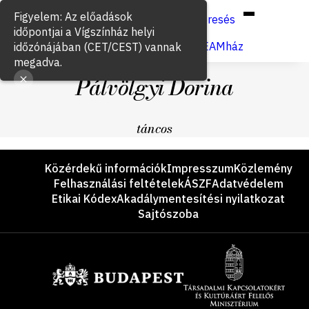
Hun
Eng
/
Figyelem: Az előadások
Keresés
időpontjai a Vígszínház helyi
Jegyvásárlás
VígSTREAMház
időzónájában (CET/CEST) vannak
megadva.
Pálvölgyi Dorina
táncos
Lábléc
Közérdekű információk
Impresszum
Közlemény
Felhasználási feltételek
ÁSZF
Adatvédelem
Etikai Kódex
Akadálymentesítési nyilatkozat
Sajtószoba
Támogatók