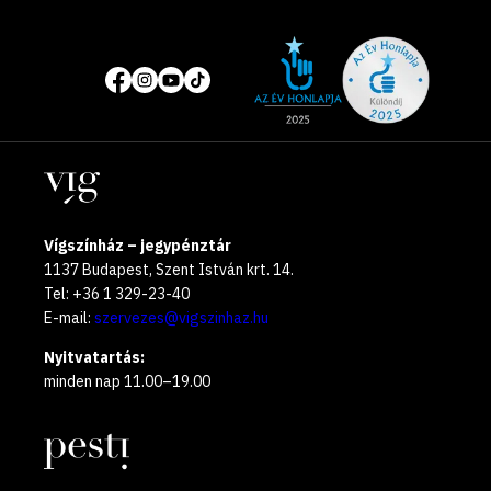
Site
Közösségi
of
média
the
oldalak
year
Helyszínek
2025
Vígszínház – jegypénztár
1137 Budapest, Szent István krt. 14.
Tel: +36 1 329-23-40
E-mail:
szervezes@vigszinhaz.hu
Nyitvatartás:
minden nap 11.00–19.00