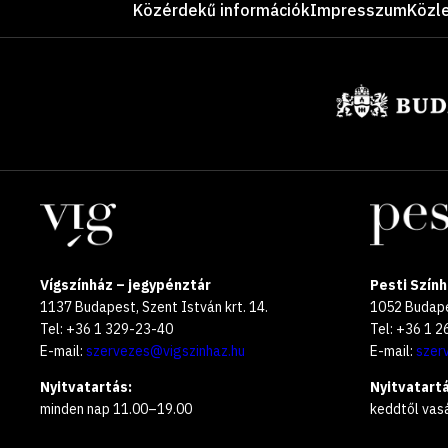
Közérdekű információk
Impresszum
Közl
Támogatók
Helyszínek
Vígszínház – jegypénztár
Pesti Szính
1137 Budapest, Szent István krt. 14.
1052 Budapes
Tel: +36 1 329-23-40
Tel: +36 1 
E-mail:
szervezes@vigszinhaz.hu
E-mail:
szer
Nyitvatartás:
Nyitvatartá
minden nap 11.00–19.00
keddtől vas