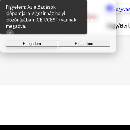
Figyelem: Az előadások
Sütik használata
Jegyvás
időpontjai a Vígszínház helyi
időzónájában (CET/CEST) vannak
Az oldal működéséhez és a látogatottság méréséhez
Jegy/Bérl
sütiket használunk. A folytatással elfogadja a sütik
megadva.
használatát.
Elfogadom
Elutasítom
Lábléc