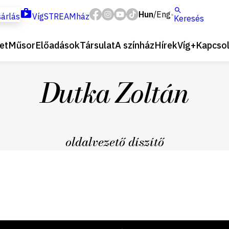
Hun
Eng
/
árlás
VígSTREAMház
Keresés
et
Műsor
Előadások
Társulat
A színház
Hírek
Víg+
Kapcsol
Dutka Zoltán
oldalvezető díszítő