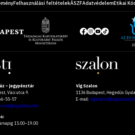
emény
Felhasználási feltételek
ÁSZF
Adatvédelem
Etikai Kó
Site
of
Közösségi
the
média
year
oldalak
2025
áz – jegypénztár
Víg Szalon
t, Váci utca 9.
1136 Budapest, Hegedűs Gyula 
266-55-57
E-mail:
vigszalon@vigszinhaz.h
vezes@vigszinhaz.hu
s:
árnapig 15.00–19.00