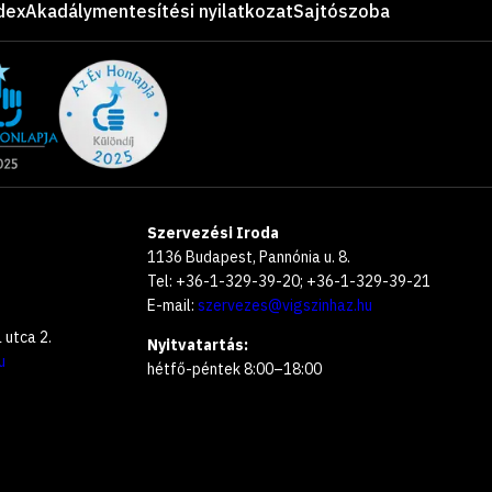
dex
Akadálymentesítési nyilatkozat
Sajtószoba
Szervezési Iroda
1136 Budapest, Pannónia u. 8.
Tel: +36-1-329-39-20; +36-1-329-39-21
E-mail:
szervezes@vigszinhaz.hu
utca 2.
Nyitvatartás:
u
hétfő-péntek 8:00–18:00