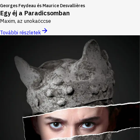
Georges Feydeau és Maurice Desvallières
Egy éj a Paradicsomban
Maxim, az unokaöccse
További részletek