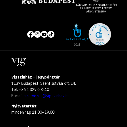
Site
Közösségi
of
média
the
oldalak
year
Helyszínek
2025
Vígszínház – jegypénztár
1137 Budapest, Szent István krt. 14.
Tel: +36 1 329-23-40
E-mail:
szervezes@vigszinhaz.hu
Nyitvatartás:
minden nap 11.00–19.00