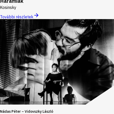
Haramiák
Kosinsky
További részletek
Nádas Péter – Vidovszky László