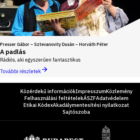
Presser Gábor – Sztevanovity Dusán – Horváth Péter
A padlás
Rádiós, aki egyszerűen fantasztikus
További részletek
Lábléc
Közérdekű információk
Impresszum
Közlemény
Felhasználási feltételek
ÁSZF
Adatvédelem
Etikai Kódex
Akadálymentesítési nyilatkozat
Sajtószoba
Támogatók