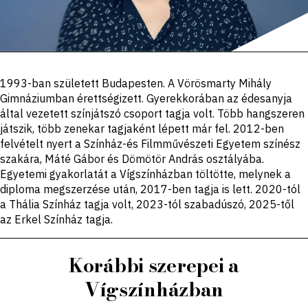
Portré,
1993-ban született Budapesten. A Vörösmarty Mihály
leírás
Gimnáziumban érettségizett. Gyerekkorában az édesanyja
által vezetett színjátszó csoport tagja volt. Több hangszeren
játszik, több zenekar tagjaként lépett már fel. 2012-ben
felvételt nyert a Színház-és Filmművészeti Egyetem színész
szakára, Máté Gábor és Dömötör András osztályába.
Egyetemi gyakorlatát a Vígszínházban töltötte, melynek a
diploma megszerzése után, 2017-ben tagja is lett. 2020-tól
a Thália Színház tagja volt, 2023-tól szabadúszó, 2025-től
az Erkel Színház tagja.
Korábbi szerepei a
Vígszínházban