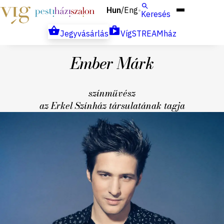
Hun
Eng
/
Keresés
Jegyvásárlás
VígSTREAMház
Ember Márk
színművész
az Erkel Színház társulatának tagja