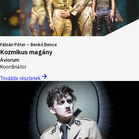
Fábián Péter – Benkó Bence
Kozmikus magány
Aviorum
Koordinátor
További részletek