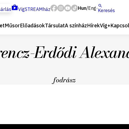
Hun
Eng
/
árlás
VígSTREAMház
Keresés
et
Műsor
Előadások
Társulat
A színház
Hírek
Víg+
Kapcsol
rencz-Erdődi Alexan
fodrász