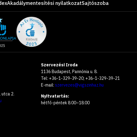
dex
Akadálymentesítési nyilatkozat
Sajtószoba
Szervezési Iroda
1136 Budapest, Pannónia u. 8.
Tel: +36-1-329-39-20; +36-1-329-39-21
E-mail:
szervezes@vigszinhaz.hu
utca 2.
Nyitvatartás:
u
hétfő-péntek 8:00–18:00