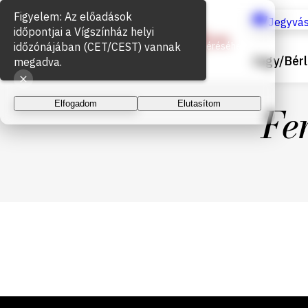
Figyelem: Az előadások
Sütik használata
Jegyvás
időpontjai a Vígszínház helyi
időzónájában (CET/CEST) vannak
Az oldal működéséhez és a látogatottság méréséhez
Jegy/Bérl
sütiket használunk. A folytatással elfogadja a sütik
megadva.
használatát.
Fe
Elfogadom
Elutasítom
Lábléc