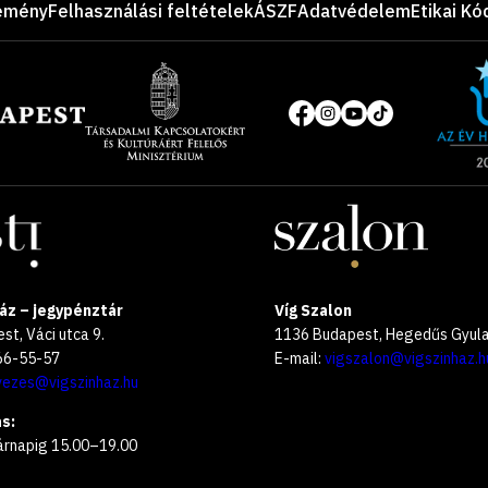
emény
Felhasználási feltételek
ÁSZF
Adatvédelem
Etikai Kó
Site
of
Közösségi
the
média
year
oldalak
2025
áz – jegypénztár
Víg Szalon
t, Váci utca 9.
1136 Budapest, Hegedűs Gyula 
266-55-57
E-mail:
vigszalon@vigszinhaz.h
vezes@vigszinhaz.hu
s:
árnapig 15.00–19.00