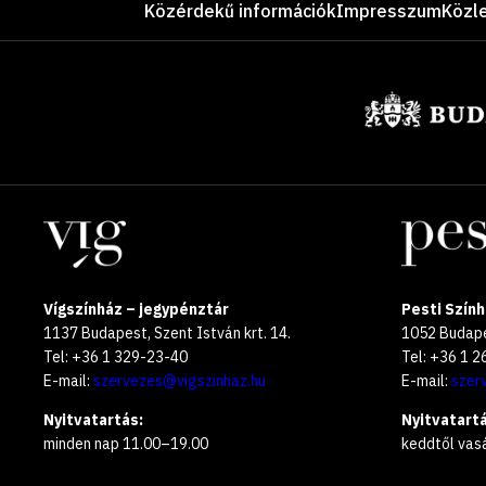
Közérdekű információk
Impresszum
Közl
Támogatók
Helyszínek
Vígszínház – jegypénztár
Pesti Szính
1137 Budapest, Szent István krt. 14.
1052 Budapes
Tel: +36 1 329-23-40
Tel: +36 1 
E-mail:
szervezes@vigszinhaz.hu
E-mail:
szer
Nyitvatartás:
Nyitvatartá
minden nap 11.00–19.00
keddtől vas