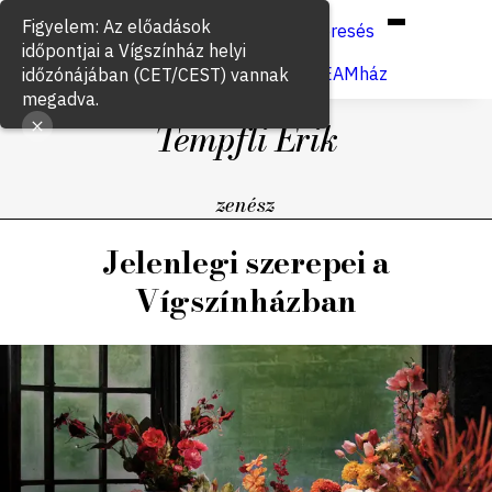
Hun
Eng
/
Keresés
Jegyvásárlás
VígSTREAMház
Tempfli Erik
zenész
Jelenlegi szerepei a
Vígszínházban