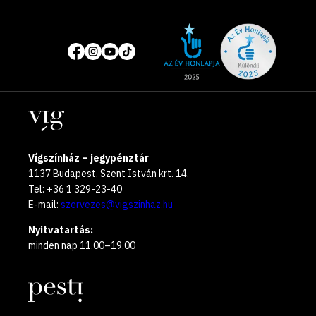
Site
Közösségi
of
média
the
oldalak
year
Helyszínek
2025
Vígszínház – jegypénztár
1137 Budapest, Szent István krt. 14.
Tel: +36 1 329-23-40
E-mail:
szervezes@vigszinhaz.hu
Nyitvatartás:
minden nap 11.00–19.00