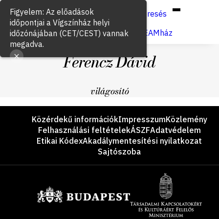
Hun
Eng
/
Figyelem: Az előadások
Keresés
időpontjai a Vígszínház helyi
Jegyvásárlás
VígSTREAMház
időzónájában (CET/CEST) vannak
megadva.
Ferencz Dávid
világosító
Lábléc
Közérdekű információk
Impresszum
Közlemény
Felhasználási feltételek
ÁSZF
Adatvédelem
Etikai Kódex
Akadálymentesítési nyilatkozat
Sajtószoba
Támogatók