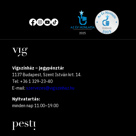
Site
Közösségi
of
média
the
oldalak
year
Helyszínek
2025
Vígszínház – jegypénztár
1137 Budapest, Szent István krt. 14.
Tel: +36 1 329-23-40
E-mail:
szervezes@vigszinhaz.hu
Nyitvatartás:
minden nap 11.00–19.00