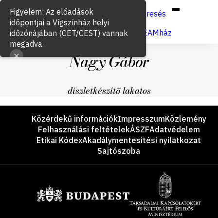
Hun
Eng
/
Figyelem: Az előadások
Keresés
időpontjai a Vígszínház helyi
Jegyvásárlás
VígSTREAMház
időzónájában (CET/CEST) vannak
megadva.
Nagy Gábor
díszletkészítő lakatos
Lábléc
Közérdekű információk
Impresszum
Közlemény
Felhasználási feltételek
ÁSZF
Adatvédelem
Etikai Kódex
Akadálymentesítési nyilatkozat
Sajtószoba
Támogatók